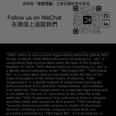
請參閱「
奕資控股
」之網站獲取更多資訊。
“TKEG” refers to one or more legal entities within the global TKEG 
Group, of which "TKEG Wuhan Business Consulting Co,. Ltd.", a 
corporation duly incorporated under the laws of the People´s 
Republic of China. “TKEG Wuhan Business Consulting Co,. Ltd.” is 
a wholly-owned subsidiary under "TKEG Expat INC". "TKEG Expat 
INC" is a corporation duly incorporated under the laws of the 
State of Delaware of the United States of America. "TKEG 
Organization" is a global network of independent and legally 
distinct member firms and their related entities. Each member 
firm within the ”TKEG Organization“ is a separate legal entity and 
is not liable for the acts or omissions of any other. No entity 
within the ”TKEG Organization“ has authority to bind or obligate 
any other entity with respect to third parties. ”TKEG Holdings 
Teoranta“ does not provide services to clients. Professional 
services, including overseas company incorporation, are 
provided exclusively by "TKEG Expat INC", it's subsidiaries, or 