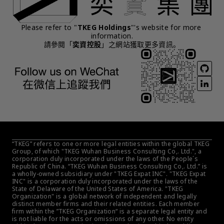
Please refer to "
TKEG Holdings
"'s website for more 
information.
請參閱「
奕資控股
」之網站獲取更多資訊。
“TKEG” refers to one or more legal entities within the global TKEG 
Group, of which "TKEG Wuhan Business Consulting Co,. Ltd.", a 
corporation duly incorporated under the laws of the People´s 
Republic of China. “TKEG Wuhan Business Consulting Co,. Ltd.” is 
a wholly-owned subsidiary under "TKEG Expat INC". "TKEG Expat 
INC" is a corporation duly incorporated under the laws of the 
State of Delaware of the United States of America. "TKEG 
Organization" is a global network of independent and legally 
distinct member firms and their related entities. Each member 
firm within the ”TKEG Organization“ is a separate legal entity and 
is not liable for the acts or omissions of any other. No entity 