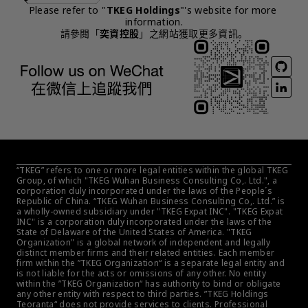
Please refer to "
TKEG Holdings
"'s website for more 
information.
請參閱「
奕資控股
」之網站獲取更多資訊。
“TKEG” refers to one or more legal entities within the global TKEG 
Group, of which "TKEG Wuhan Business Consulting Co,. Ltd.", a 
corporation duly incorporated under the laws of the People´s 
Republic of China. “TKEG Wuhan Business Consulting Co,. Ltd.” is 
a wholly-owned subsidiary under "TKEG Expat INC". "TKEG Expat 
INC" is a corporation duly incorporated under the laws of the 
State of Delaware of the United States of America. "TKEG 
Organization" is a global network of independent and legally 
distinct member firms and their related entities. Each member 
firm within the ”TKEG Organization“ is a separate legal entity and 
is not liable for the acts or omissions of any other. No entity 
within the ”TKEG Organization“ has authority to bind or obligate 
any other entity with respect to third parties. ”TKEG Holdings 
Teoranta“ does not provide services to clients. Professional 