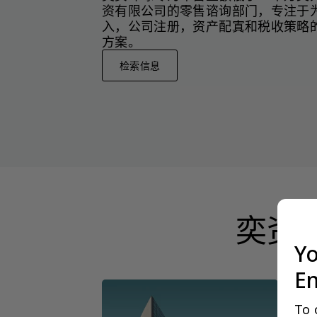
资有限公司的零售谘询部门，专注于
入，公司注册，资产配寘和税收策略
方案。
检索信息
奕资
Yo
En
To 