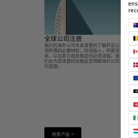
ens
rec
全球公司注册
我们的海外公司专家清楚的了解开设公
司所需的必要材料，时间投入，所需资
本，以及其它政府规定的必须流程。我
们会为您清楚的勾勒出您预期海外公司
的蓝图。
全球
在海外
资环球
有可能
一样顺
检索产品 >
检索