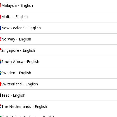
Malaysia - English
Malta - English
New Zealand - English
Norway - English
Singapore - English
询公司为
South Africa - English
Sweden - English
Switzerland - English
伴。我们是香港伦敦
这是一家总部位于香
Test - English
场，约占全球GDP的
The Netherlands - English
全球市场的机遇联系
。