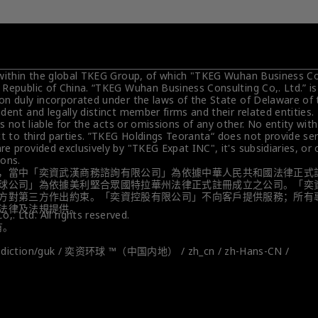
 within the global TKEG Group, of which "TKEG Wuhan Business Cons
 Republic of China. “TKEG Wuhan Business Consulting Co,. Ltd.” i
on duly incorporated under the laws of the State of Delaware of 
dent and legally distinct member firms and their related entities
is not liable for the acts or omissions of any other. No entity wit
t to third parties. ”TKEG Holdings Teoranta“ does not provide servi
e provided exclusively by "TKEG Expat INC", it's subsidiaries, or
ions.
，當中「奕資武漢商務諮詢有限公司」為依據中華人民共和國法律正式
球公司」為依據美利堅合眾國特拉華州法律正式註冊成立之公司。「奕
方對第三方作出約束。「奕資控股有限公司」不向客戶提供服務；所有
法律及法規提供。
. Ltd. All rights reserved.
有。
urisdiction/guk / 奕资环球 ™（中国内地） / zh_cn / zh-Hans-CN / 