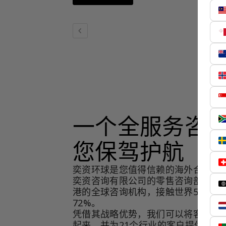
chevron_left
一个全服务咨
您保驾护航
奕资环球是您值得信赖的海外合作伙
奕资咨询有限公司的零售咨询部门，
港的全球咨询机构，接触世界50个市
72%。
凭借其战略优势，我们可以将客户与
起来，并为21个行业的客户提供服务