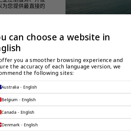
以为您提供最直接的
u can choose a website in
glish
offer you a smoother browsing experience and 
ure the accuracy of each language version, we 
ommend the following sites:
环球 ™（中国内地） 企
Australia - English
Belgium - English
检索所有产品 >
Canada - English
Denmark - English