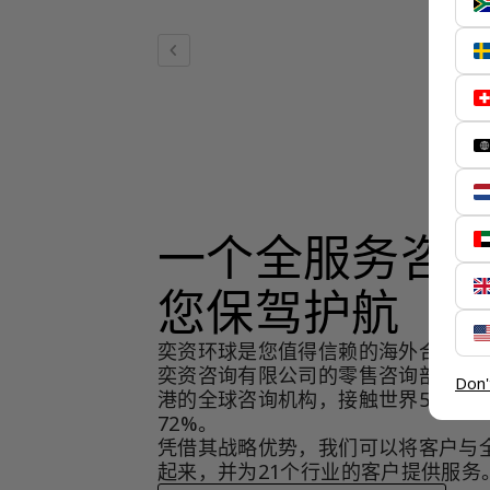
chevron_left
一个全服务咨
您保驾护航
奕资环球是您值得信赖的海外合作伙
奕资咨询有限公司的零售咨询部门，
Don'
港的全球咨询机构，接触世界50个市
72%。
凭借其战略优势，我们可以将客户与
起来，并为21个行业的客户提供服务