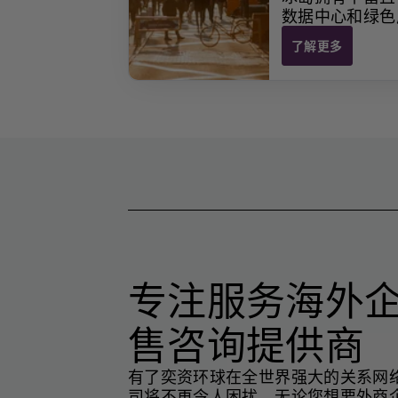
数据中心和绿色
了解更多
冰岛 商业指南
专注服务海外
售咨询提供商
有了奕资环球在全世界强大的关系网
司将不再令人困扰。无论您想要外商