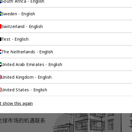
South Africa - English
Sweden - English
Switzerland - English
Test - English
The Netherlands - English
询公司为
United Arab Emirates - English
United Kingdom - English
United States - English
伴。我们是香港伦敦
这是一家总部位于香
t show this again
场，约占全球GDP的
全球市场的机遇联系
。