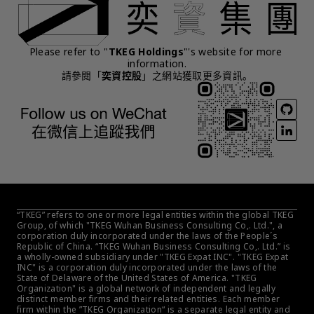
Please refer to "
TKEG Holdings
"'s website for more 
information.
請參閱「
奕資控股
」之網站獲取更多資訊。
“TKEG” refers to one or more legal entities within the global TKEG 
Group, of which "TKEG Wuhan Business Consulting Co,. Ltd.", a 
corporation duly incorporated under the laws of the People´s 
Republic of China. “TKEG Wuhan Business Consulting Co,. Ltd.” is 
a wholly-owned subsidiary under "TKEG Expat INC". "TKEG Expat 
INC" is a corporation duly incorporated under the laws of the 
State of Delaware of the United States of America. "TKEG 
Organization" is a global network of independent and legally 
distinct member firms and their related entities. Each member 
firm within the ”TKEG Organization“ is a separate legal entity and 