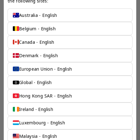
the following sites:
Australia - English
chevron_left
chevron_right
Belgium - English
Canada - English
一个全服务咨询公司为您
Denmark - English
保驾护航
European Union - English
奕资环球是您值得信赖的海外合作伙伴。我们是香港伦敦奕资
Global - English
咨询有限公司的零售咨询部门，这是一家总部位于香港的全球
咨询机构，接触世界50个市场，约占全球GDP的72%。
凭借其战略优势，我们可以将客户与全球市场的机遇联系起
Hong Kong SAR - English
来，并为21个行业的客户提供服务。
了解香港伦敦奕资咨询有限公司 >
Ireland - English
Luxembourg - English
Malaysia - English