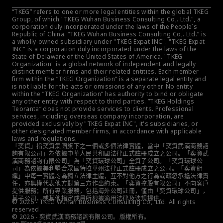
“TKEG” refers to one or more legal entities within the global TKEG 
Group, of which "TKEG Wuhan Business Consulting Co,. Ltd.", a 
corporation duly incorporated under the laws of the People´s 
Republic of China. “TKEG Wuhan Business Consulting Co,. Ltd.” is 
a wholly-owned subsidiary under "TKEG Expat INC". "TKEG Expat 
INC" is a corporation duly incorporated under the laws of the 
State of Delaware of the United States of America. "TKEG 
Organization" is a global network of independent and legally 
distinct member firms and their related entities. Each member 
firm within the ”TKEG Organization“ is a separate legal entity and 
is not liable for the acts or omissions of any other. No entity 
within the ”TKEG Organization“ has authority to bind or obligate 
any other entity with respect to third parties. ”TKEG Holdings 
Teoranta“ does not provide services to clients. Professional 
services, including overseas company incorporation, are 
provided exclusively by "TKEG Expat INC", it's subsidiaries, or 
other designated member firms, in accordance with applicable 
laws and regulations.
「奕資」指奕資集團旗下之一個或多個法律實體，當中「奕資武漢商務諮
詢有限公司」為依據中華人民共和國法律正式註冊成立之公司。「奕資武
漢商務諮詢有限公司」為「奕資環球公司」全資子公司。「奕資環球公
司」為依據美利堅合眾國特拉華州法律正式註冊成立之公司。「奕資組
織」中每一實體均為獨立法律主體，互不對他方之行為或疏忽承擔法律責
任，亦無權代表他方對第三方作出約束。「奕資控股有限公司」不向客戶
提供服務；所有專業服務，包括海外公司註冊，僅由「奕資環球公司」，
其子公司，或其他指定成員所根據適用法律及法規提供。
© 2026 - TKEG Wuhan Business Consulting Co,. Ltd. All rights 
reserved.
© 2026 - 奕資武漢商務諮詢有限公司。版權所有。