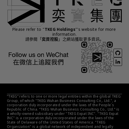
Please refer to "
TKEG Holdings
"'s website for more 
information.
請參閱「
奕資控股
」之網站獲取更多資訊。
“TKEG” refers to one or more legal entities within the global TKEG 
Group, of which "TKEG Wuhan Business Consulting Co,. Ltd.", a 
corporation duly incorporated under the laws of the People´s 
Republic of China. “TKEG Wuhan Business Consulting Co,. Ltd.” is 
a wholly-owned subsidiary under "TKEG Expat INC". "TKEG Expat 
INC" is a corporation duly incorporated under the laws of the 
State of Delaware of the United States of America. "TKEG 
Organization" is a global network of independent and legally 