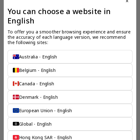
close
You can choose a website in
全球公司注册
全
English
我们的海外公司专家清楚的了解开设公司所需的必要材料，时间投入，所
在
需资本，以及其它政府规定的必须流程。我们会为您清楚的勾勒出您预期
决
海外公司的蓝图。
To offer you a smoother browsing experience and ensure 
the accuracy of each language version, we recommend 
the following sites:
Australia - English
Belgium - English
检索产品 >
Canada - English
Denmark - English
chevron_left
chevron_right
European Union - English
Global - English
一个全服务咨询公司为您
Hong Kong SAR - English