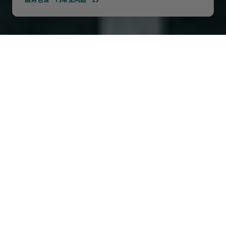
全程远程办理
远程处理您的为开业而聘请的
提名董事（Apoderado）
我们的“Apoderado”提名董事服务专为需要在西班牙设立公司
而不希望亲自担任公司管理角色的客户而设计。通过聘请我们
的西班牙提名董事，您可以确保公司在国际市场上的发展和领
导地位。我们的提名董事将代表您的公司参加董事会，进行必
要的经济和管理工作。作为西班牙公司董事会的一员，他们将
参与重要的投资决策和公司发展规划。无需担心银行的法律和
财务复杂性，因为我们的提名董事具备丰富的国际经验和卓越
的管理能力。通过我们的服务，您可以避免西班牙21%的增值
税，从而优化财务管理。我们的提名董事可能是您公司成功发
展的关键之一，帮助您在竞争激烈的市场中占据优势。选择我
们的服务，您不仅获得了一个值得信赖的董事长，同时也是您
在西班牙经济发展的得力助手。我们期待与您合作，共同开创
成功之路。