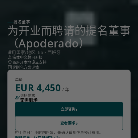
提名董事
为开业而聘请的提名董事
（Apoderado）
适用国家/地区: ES - 西班牙
person
简体中文顾问对接
location_on
西班牙本地设立支持
view_kanban
定制化方案评估
单价
EUR 4,450
/ 年
到场要求
person_check
无需到场
›
立即咨询
›
查看要求
chat
工作日 1 小时内回复，先确认适用性与预计费用。
›
›
服务包含 · 1
常见问题 · 2