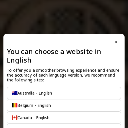
close
You can choose a website in
English
To offer you a smoother browsing experience and ensure 
the accuracy of each language version, we recommend 
the following sites:
Australia - English
Belgium - English
Canada - English