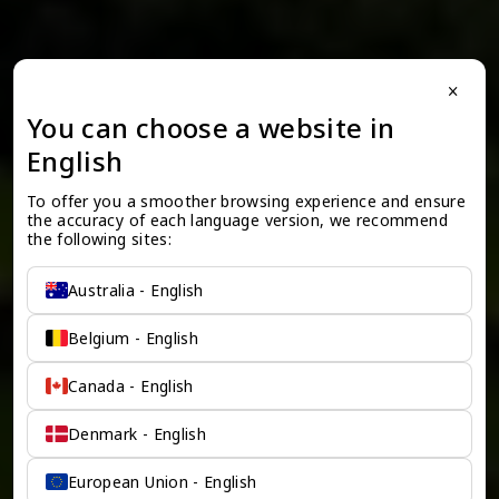
close
You can choose a website in
English
To offer you a smoother browsing experience and ensure 
the accuracy of each language version, we recommend 
the following sites:
Australia - English
Belgium - English
Canada - English
Denmark - English
European Union - English