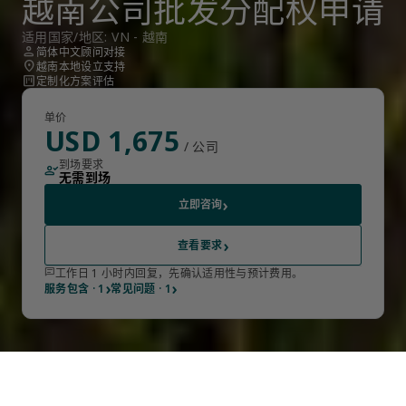
越南公司批发分配权申请
适用国家/地区: VN - 越南
person
简体中文顾问对接
location_on
越南本地设立支持
view_kanban
定制化方案评估
单价
USD 1,675
/ 公司
到场要求
person_check
无需到场
›
立即咨询
›
查看要求
chat
工作日 1 小时内回复，先确认适用性与预计费用。
›
›
服务包含 · 1
常见问题 · 1
全程远程办理