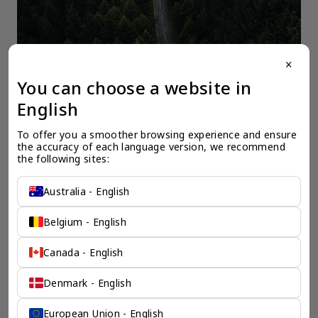
close
You can choose a website in
English
一个全服务咨询公司为您
To offer you a smoother browsing experience and ensure 
保驾护航
the accuracy of each language version, we recommend 
the following sites:
奕资环球是您值得信赖的海外合作伙伴。我们是香港伦敦奕资
咨询有限公司的零售咨询部门，这是一家总部位于香港的全球
Australia - English
咨询机构，接触世界50个市场，约占全球GDP的72%。
凭借其战略优势，我们可以将客户与全球市场的机遇联系起
来，并为21个行业的客户提供服务。
Belgium - English
了解香港伦敦奕资咨询有限公司 >
Canada - English
Denmark - English
European Union - English