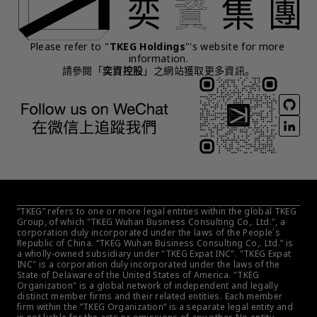
Please refer to "
TKEG Holdings
"'s website for more 
information.
請參閱「
奕資控股
」之網站獲取更多資訊。
“TKEG” refers to one or more legal entities within the global TKEG 
Group, of which "TKEG Wuhan Business Consulting Co,. Ltd.", a 
corporation duly incorporated under the laws of the People´s 
Republic of China. “TKEG Wuhan Business Consulting Co,. Ltd.” is 
a wholly-owned subsidiary under "TKEG Expat INC". "TKEG Expat 
INC" is a corporation duly incorporated under the laws of the 
State of Delaware of the United States of America. "TKEG 
Organization" is a global network of independent and legally 
distinct member firms and their related entities. Each member 
firm within the ”TKEG Organization“ is a separate legal entity and 