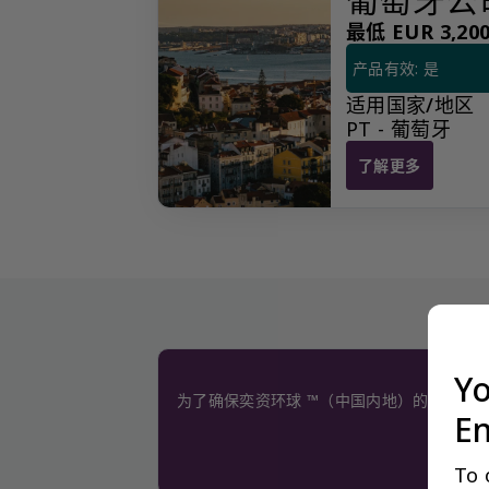
最低 EUR 3,200.
产品有效: 是
适用国家/地区
PT - 葡萄牙
了解更多
葡萄牙公司一年的
Yo
为了确保奕资环球 ™（中国内地）的服务质
En
To 