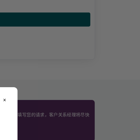
close
。
使用此表格填写您的请求，客户关系经理将尽快