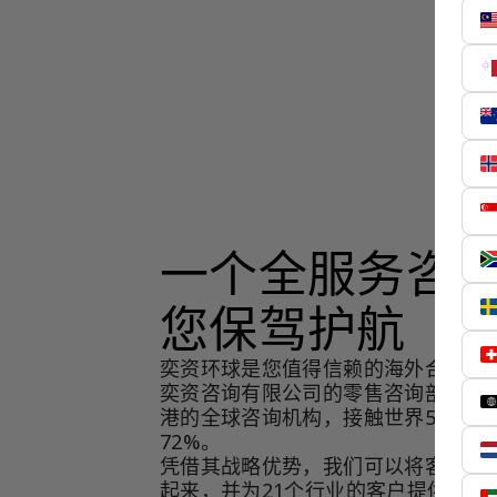
一个全服务咨
您保驾护航
奕资环球是您值得信赖的海外合作伙
奕资咨询有限公司的零售咨询部门，
港的全球咨询机构，接触世界50个市
72%。
凭借其战略优势，我们可以将客户与
起来，并为21个行业的客户提供服务