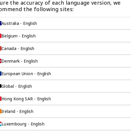
ure the accuracy of each language version, we 
ommend the following sites:
Australia - English
Belgium - English
Canada - English
Denmark - English
European Union - English
而设计
Global - English
在本国工作和生活，
Hong Kong SAR - English
整个过程中出国。
Ireland - English
Luxembourg - English