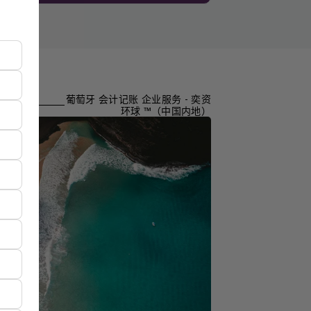
葡萄牙 会计记账 企业服务 - 奕资
环球 ™（中国内地）