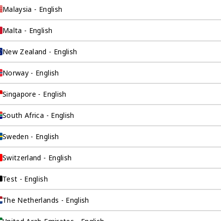
Malaysia - English
Malta - English
New Zealand - English
Norway - English
Singapore - English
询公司为
South Africa - English
Sweden - English
Switzerland - English
伴。我们是香港伦敦
这是一家总部位于香
Test - English
场，约占全球GDP的
The Netherlands - English
全球市场的机遇联系
。