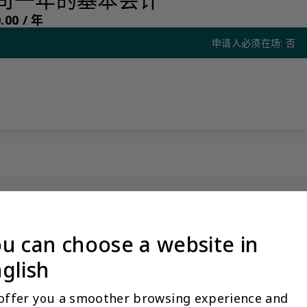
00 /
年
申请人必须在场: 否
基本会计
没有看到阁下期望的产品？更多产品信息可应要求提供
u can choose a website in
量标准，我们限制某些产品公开展示，以避免混淆和不道德的竞争。请
glish
与您联系。
让客户关系经理联系我
offer you a smoother browsing experience and 