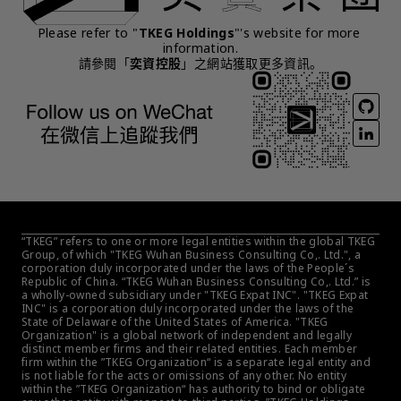
Please refer to "
TKEG Holdings
"'s website for more 
information.
請參閱「
奕資控股
」之網站獲取更多資訊。
“TKEG” refers to one or more legal entities within the global TKEG 
Group, of which "TKEG Wuhan Business Consulting Co,. Ltd.", a 
corporation duly incorporated under the laws of the People´s 
Republic of China. “TKEG Wuhan Business Consulting Co,. Ltd.” is 
a wholly-owned subsidiary under "TKEG Expat INC". "TKEG Expat 
INC" is a corporation duly incorporated under the laws of the 
State of Delaware of the United States of America. "TKEG 
Organization" is a global network of independent and legally 
distinct member firms and their related entities. Each member 
firm within the ”TKEG Organization“ is a separate legal entity and 
is not liable for the acts or omissions of any other. No entity 
within the ”TKEG Organization“ has authority to bind or obligate 