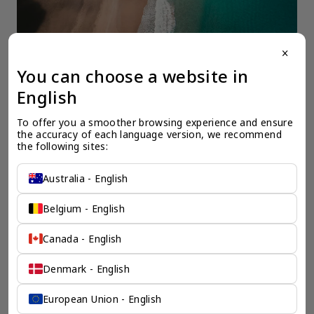
close
You can choose a website in
一个全服务咨询公司为您
English
保驾护航
To offer you a smoother browsing experience and ensure 
the accuracy of each language version, we recommend 
the following sites:
奕资环球是您值得信赖的海外合作伙伴。我们是香港伦敦奕资
咨询有限公司的零售咨询部门，这是一家总部位于香港的全球
咨询机构，接触世界50个市场，约占全球GDP的72%。
Australia - English
凭借其战略优势，我们可以将客户与全球市场的机遇联系起
来，并为21个行业的客户提供服务。
Belgium - English
了解香港伦敦奕资咨询有限公司 >
Canada - English
Denmark - English
European Union - English