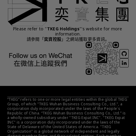
Please refer to "
TKEG Holdings
"'s website for more 
information.
請參閱「
奕資控股
」之網站獲取更多資訊。
“TKEG” refers to one or more legal entities within the global TKEG 
Group, of which "TKEG Wuhan Business Consulting Co,. Ltd.", a 
corporation duly incorporated under the laws of the People´s 
Republic of China. “TKEG Wuhan Business Consulting Co,. Ltd.” is 
a wholly-owned subsidiary under "TKEG Expat INC". "TKEG Expat 
INC" is a corporation duly incorporated under the laws of the 
State of Delaware of the United States of America. "TKEG 
Organization" is a global network of independent and legally 
distinct member firms and their related entities. Each member 