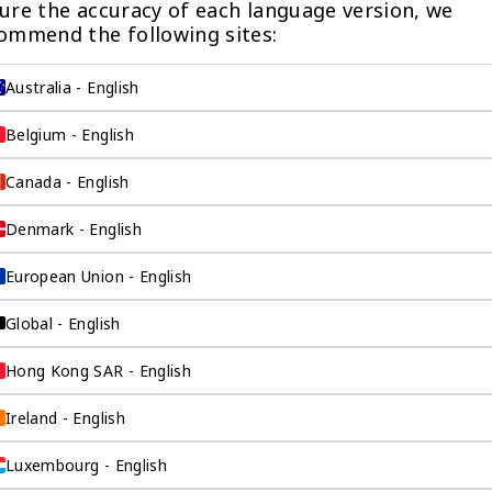
ure the accuracy of each language version, we 
ommend the following sites:
Australia - English
Belgium - English
Canada - English
Denmark - English
European Union - English
而设计
Global - English
在本国工作和生活，
Hong Kong SAR - English
整个过程中出国。
Ireland - English
Luxembourg - English