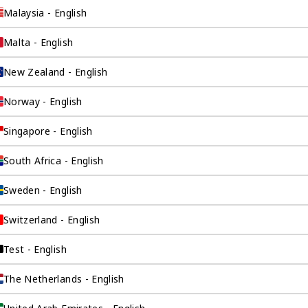
Malaysia - English
Malta - English
New Zealand - English
Norway - English
Singapore - English
询公司为
South Africa - English
Sweden - English
Switzerland - English
伴。我们是香港伦敦
这是一家总部位于香
Test - English
场，约占全球GDP的
The Netherlands - English
全球市场的机遇联系
。