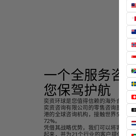
一个全服务咨
您保驾护航
奕资环球是您值得信赖的海外合作伙
奕资咨询有限公司的零售咨询部门，
港的全球咨询机构，接触世界50个市
72%。
凭借其战略优势，我们可以将客户与
起来，并为21个行业的客户提供服务