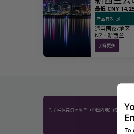
最低 CNY 14,25
产品有效: 是
适用国家/地区
NZ - 新西兰
了解更多
新西兰公司年审和
Yo
为了确保奕资环球 ™（中国内地）的服务质
En
To 