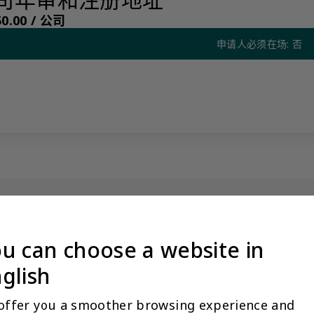
0.00 /
公司
申请人必须在场: 否
注册地址
没有看到阁下期望的产品？更多产品信息可应要求提供
u can choose a website in
量标准，我们限制某些产品公开展示，以避免混淆和不道德的竞争。请
glish
与您联系。
让客户关系经理联系我
offer you a smoother browsing experience and 