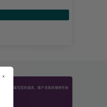
close
。
使用此表格填写您的请求，客户关系经理将尽快