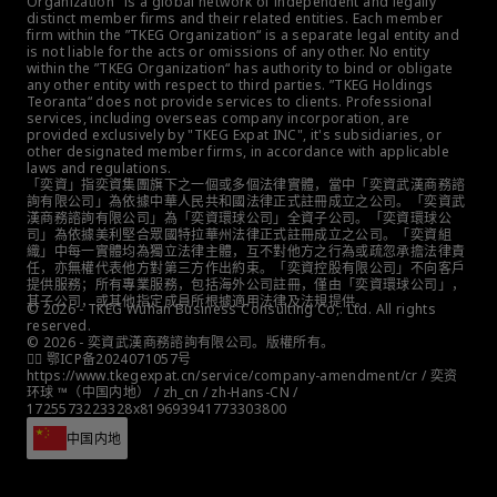
Organization" is a global network of independent and legally 
distinct member firms and their related entities. Each member 
firm within the ”TKEG Organization“ is a separate legal entity and 
is not liable for the acts or omissions of any other. No entity 
within the ”TKEG Organization“ has authority to bind or obligate 
any other entity with respect to third parties. ”TKEG Holdings 
Teoranta“ does not provide services to clients. Professional 
services, including overseas company incorporation, are 
provided exclusively by "TKEG Expat INC", it's subsidiaries, or 
other designated member firms, in accordance with applicable 
laws and regulations.
「奕資」指奕資集團旗下之一個或多個法律實體，當中「奕資武漢商務諮
詢有限公司」為依據中華人民共和國法律正式註冊成立之公司。「奕資武
漢商務諮詢有限公司」為「奕資環球公司」全資子公司。「奕資環球公
司」為依據美利堅合眾國特拉華州法律正式註冊成立之公司。「奕資組
織」中每一實體均為獨立法律主體，互不對他方之行為或疏忽承擔法律責
任，亦無權代表他方對第三方作出約束。「奕資控股有限公司」不向客戶
提供服務；所有專業服務，包括海外公司註冊，僅由「奕資環球公司」，
其子公司，或其他指定成員所根據適用法律及法規提供。
© 2026 - TKEG Wuhan Business Consulting Co,. Ltd. All rights 
reserved.
© 2026 - 奕資武漢商務諮詢有限公司。版權所有。
👮‍♀️ 鄂ICP备2024071057号
https://www.tkegexpat.cn/service/company-amendment/cr / 奕资
环球 ™（中国内地） / zh_cn / zh-Hans-CN / 
1725573223328x819693941773303800
中国内地