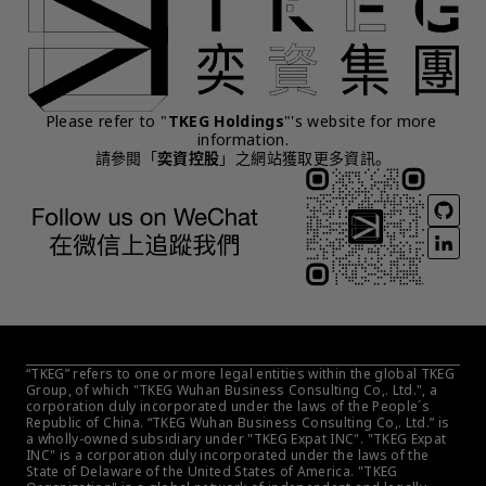
Please refer to "
TKEG Holdings
"'s website for more 
information.
請參閱「
奕資控股
」之網站獲取更多資訊。
“TKEG” refers to one or more legal entities within the global TKEG 
Group, of which "TKEG Wuhan Business Consulting Co,. Ltd.", a 
corporation duly incorporated under the laws of the People´s 
Republic of China. “TKEG Wuhan Business Consulting Co,. Ltd.” is 
a wholly-owned subsidiary under "TKEG Expat INC". "TKEG Expat 
INC" is a corporation duly incorporated under the laws of the 
State of Delaware of the United States of America. "TKEG 