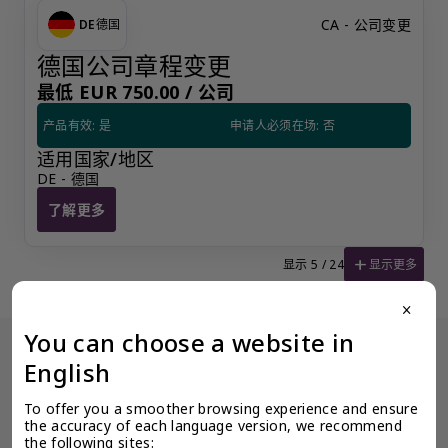
CA - 公司变更
DE
德国
德国公司章程变更
最低 EUR 750.00 /
公司
产品有效: 是
申请人必须在场: 否
适用国家/地区
DE - 德国
了解更多
德国公司章程变更
add
显示更多
显示 5 / 24
close
You can choose a website in
English
没有看到阁下期望的产品？更多产品信息可应要求提供。
为了确保奕资环球 ™（中国内地）的服务质量标准，我们限制某些产
To offer you a smoother browsing experience and ensure 
品公开展示，以避免混淆和不道德的竞争。请使用此表格填写您的请
求，客户关系经理将尽快与您联系。
the accuracy of each language version, we recommend 
the following sites: