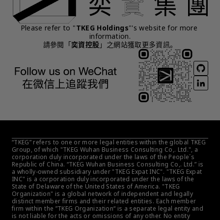
Please refer to "
TKEG Holdings
"'s website for more 
information.
請參閱「
奕資控股
」之網站獲取更多資訊。
“TKEG” refers to one or more legal entities within the global TKEG 
Group, of which "TKEG Wuhan Business Consulting Co,. Ltd.", a 
corporation duly incorporated under the laws of the People´s 
Republic of China. “TKEG Wuhan Business Consulting Co,. Ltd.” is 
a wholly-owned subsidiary under "TKEG Expat INC". "TKEG Expat 
INC" is a corporation duly incorporated under the laws of the 
State of Delaware of the United States of America. "TKEG 
Organization" is a global network of independent and legally 
distinct member firms and their related entities. Each member 
firm within the ”TKEG Organization“ is a separate legal entity and 
is not liable for the acts or omissions of any other. No entity 