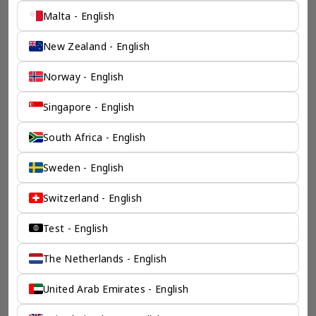
Malta - English
New Zealand - English
Norway - English
一个全服务咨询公司为您
Singapore - English
保驾护航
South Africa - English
奕资环球是您值得信赖的海外合作伙伴。我们是香港伦敦奕资
Sweden - English
咨询有限公司的零售咨询部门，这是一家总部位于香港的全球
咨询机构，接触世界50个市场，约占全球GDP的72%。
Switzerland - English
凭借其战略优势，我们可以将客户与全球市场的机遇联系起
来，并为21个行业的客户提供服务。
Test - English
了解香港伦敦奕资咨询有限公司 >
The Netherlands - English
United Arab Emirates - English