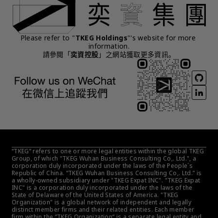
Please refer to "
TKEG Holdings
"'s website for more 
information.
請參閱「
奕資控股
」之網站獲取更多資訊。
“TKEG” refers to one or more legal entities within the global TKEG 
Group, of which "TKEG Wuhan Business Consulting Co,. Ltd.", a 
corporation duly incorporated under the laws of the People´s 
Republic of China. “TKEG Wuhan Business Consulting Co,. Ltd.” is 
a wholly-owned subsidiary under "TKEG Expat INC". "TKEG Expat 
INC" is a corporation duly incorporated under the laws of the 
State of Delaware of the United States of America. "TKEG 
Organization" is a global network of independent and legally 
distinct member firms and their related entities. Each member 
firm within the ”TKEG Organization“ is a separate legal entity and 