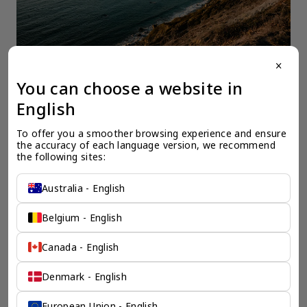
close
You can choose a website in
English
一个全服务咨询公司为您
To offer you a smoother browsing experience and ensure 
保驾护航
the accuracy of each language version, we recommend 
the following sites:
奕资环球是您值得信赖的海外合作伙伴。我们是香港伦敦奕资
咨询有限公司的零售咨询部门，这是一家总部位于香港的全球
Australia - English
咨询机构，接触世界50个市场，约占全球GDP的72%。
凭借其战略优势，我们可以将客户与全球市场的机遇联系起
Belgium - English
来，并为21个行业的客户提供服务。
了解香港伦敦奕资咨询有限公司 >
Canada - English
Denmark - English
European Union - English