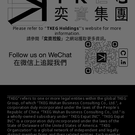
Please refer to "
TKEG Holdings
"'s website for more 
information.
請參閱「
奕資控股
」之網站獲取更多資訊。
“TKEG” refers to one or more legal entities within the global TKEG 
Group, of which "TKEG Wuhan Business Consulting Co,. Ltd.", a 
corporation duly incorporated under the laws of the People´s 
Republic of China. “TKEG Wuhan Business Consulting Co,. Ltd.” is 
a wholly-owned subsidiary under "TKEG Expat INC". "TKEG Expat 
INC" is a corporation duly incorporated under the laws of the 
State of Delaware of the United States of America. "TKEG 
Organization" is a global network of independent and legally 
distinct member firms and their related entities. Each member 