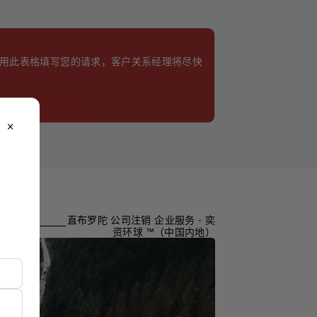
使用此表格填写您的请求，客户关系经理将尽快
close
直布罗陀 公司注销 企业服务 - 奕
资环球 ™（中国内地）