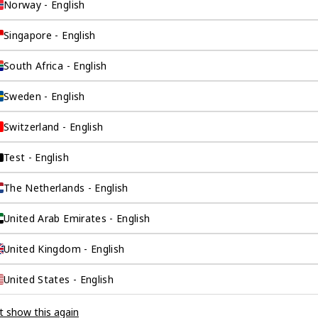
Norway - English
伴。我们是香港伦敦
Singapore - English
这是一家总部位于香
South Africa - English
场，约占全球GDP的
Sweden - English
全球市场的机遇联系
。
Switzerland - English
Test - English
The Netherlands - English
United Arab Emirates - English
United Kingdom - English
United States - English
t show this again