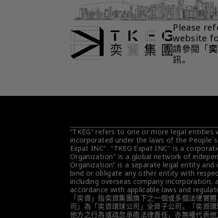
Please ref
website f
請參閱「
奕
訊。
“TKEG” refers to one or more legal entities
incorporated under the laws of the People´s
Expat INC". "TKEG Expat INC" is a corporati
Organization" is a global network of indepen
Organization“ is a separate legal entity and 
bind or obligate any other entity with respec
including overseas company incorporation, ar
accordance with applicable laws and regulat
「奕資」指奕資集團旗下之一個或多個法律實體
司」為「奕資環球公司」全資子公司。「奕資環
他方之行為或疏忽承擔法律責任，亦無權代表他