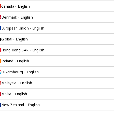
Canada - English
类公司中数一数二。
Denmark - English
际工作的背景，清楚
您的角度看待问题，
European Union - English
Global - English
Hong Kong SAR - English
Ireland - English
Luxembourg - English
Malaysia - English
Malta - English
询公司为
New Zealand - English