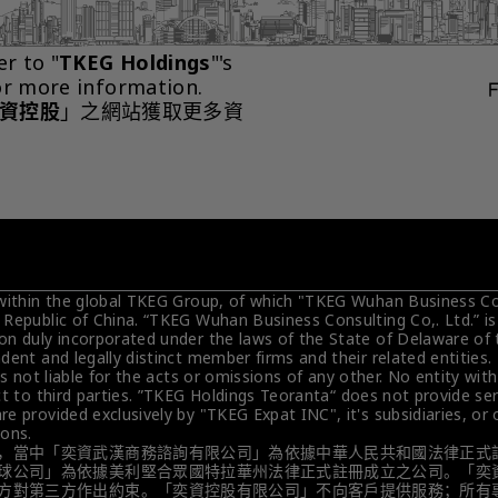
er to "
TKEG Holdings
"'s 
or more information.
資控股
」之網站獲取更多資
 within the global TKEG Group, of which "TKEG Wuhan Business Cons
 Republic of China. “TKEG Wuhan Business Consulting Co,. Ltd.” i
on duly incorporated under the laws of the State of Delaware of 
dent and legally distinct member firms and their related entities
is not liable for the acts or omissions of any other. No entity wit
t to third parties. ”TKEG Holdings Teoranta“ does not provide servi
e provided exclusively by "TKEG Expat INC", it's subsidiaries, or
ions.
，當中「奕資武漢商務諮詢有限公司」為依據中華人民共和國法律正式
球公司」為依據美利堅合眾國特拉華州法律正式註冊成立之公司。「奕
方對第三方作出約束。「奕資控股有限公司」不向客戶提供服務；所有