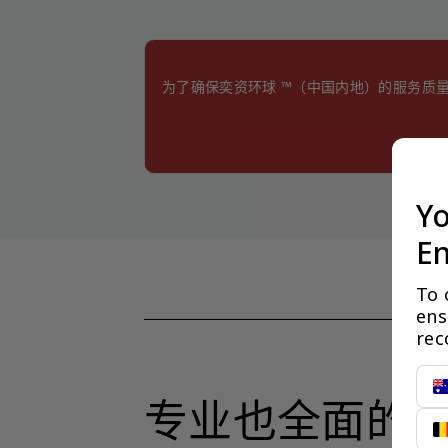
为了确保奕资环球 ™（中国内地）的服务质
Yo
En
To 
ens
rec
专业也全面的