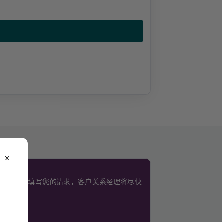
close
。
使用此表格填写您的请求，客户关系经理将尽快