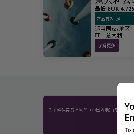
最低 EUR 4,725.
产品有效: 是
适用国家/地区
IT - 意大利
了解更多
意大利公司注销
Yo
为了确保奕资环球 ™（中国内地）的服务质
En
To 