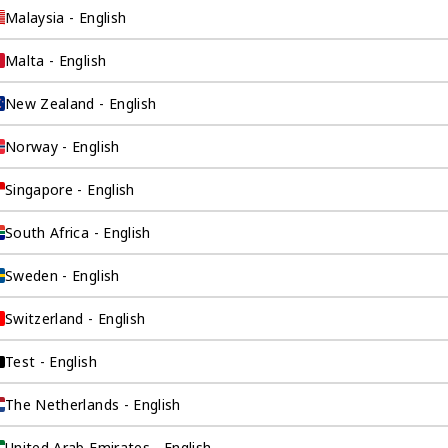
Malaysia - English
Malta - English
New Zealand - English
Norway - English
Singapore - English
询公司为
South Africa - English
Sweden - English
Switzerland - English
伴。我们是香港伦敦
这是一家总部位于香
Test - English
场，约占全球GDP的
The Netherlands - English
全球市场的机遇联系
。
United Arab Emirates - English