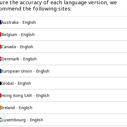
ure the accuracy of each language version, we 
ommend the following sites:
Australia - English
Belgium - English
Canada - English
Denmark - English
企业服务
European Union - English
Global - English
类公司中数一数二。
Hong Kong SAR - English
际工作的背景，清楚
Ireland - English
您的角度看待问题，
Luxembourg - English