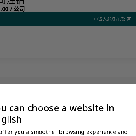
00 /
公司
申请人必须在场: 否
u can choose a website in
没有看到阁下期望的产品？更多产品信息可应要求提供
量标准，我们限制某些产品公开展示，以避免混淆和不道德的竞争。请
glish
与您联系。
让客户关系经理联系我
offer you a smoother browsing experience and 