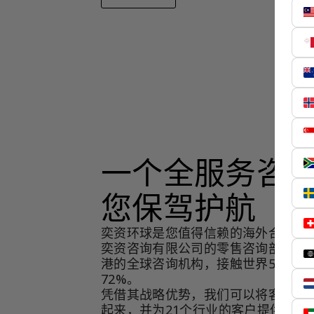
一个全服务咨
您保驾护航
奕资环球是您值得信赖的海外合作伙
奕资咨询有限公司的零售咨询部门，
港的全球咨询机构，接触世界50个市
72%。
凭借其战略优势，我们可以将客户与
起来，并为21个行业的客户提供服务