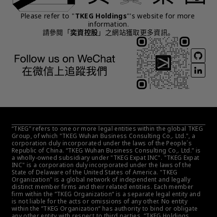
Please refer to "
TKEG Holdings
"'s website for more 
information.
請參閱「
奕資控股
」之網站獲取更多資訊。
“TKEG” refers to one or more legal entities within the global TKEG 
Group, of which "TKEG Wuhan Business Consulting Co,. Ltd.", a 
corporation duly incorporated under the laws of the People´s 
Republic of China. “TKEG Wuhan Business Consulting Co,. Ltd.” is 
a wholly-owned subsidiary under "TKEG Expat INC". "TKEG Expat 
INC" is a corporation duly incorporated under the laws of the 
State of Delaware of the United States of America. "TKEG 
Organization" is a global network of independent and legally 
distinct member firms and their related entities. Each member 
firm within the ”TKEG Organization“ is a separate legal entity and 
is not liable for the acts or omissions of any other. No entity 
within the ”TKEG Organization“ has authority to bind or obligate 
any other entity with respect to third parties. ”TKEG Holdings 