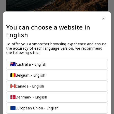
close
You can choose a website in
一个全服务咨询公司为您
English
保驾护航
To offer you a smoother browsing experience and ensure 
the accuracy of each language version, we recommend 
the following sites:
奕资环球是您值得信赖的海外合作伙伴。我们是香港伦敦奕资
咨询有限公司的零售咨询部门，这是一家总部位于香港的全球
咨询机构，接触世界50个市场，约占全球GDP的72%。
Australia - English
凭借其战略优势，我们可以将客户与全球市场的机遇联系起
来，并为21个行业的客户提供服务。
Belgium - English
了解香港伦敦奕资咨询有限公司 >
Canada - English
Denmark - English
European Union - English