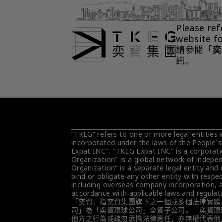
Please ref
website f
請參閱「
奕
訊。
“TKEG” refers to one or more legal entities
incorporated under the laws of the People´s
Expat INC". "TKEG Expat INC" is a corporati
Organization" is a global network of indepen
Organization“ is a separate legal entity and 
bind or obligate any other entity with respec
including overseas company incorporation, ar
accordance with applicable laws and regulat
「奕資」指奕資集團旗下之一個或多個法律實體
司」為「奕資環球公司」全資子公司。「奕資環
他方之行為或疏忽承擔法律責任，亦無權代表他