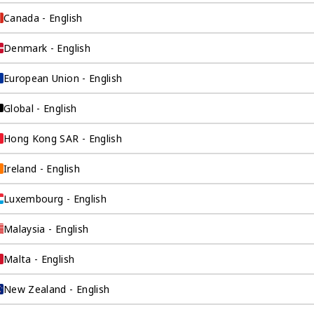
Canada - English
络，运营您的海外公
Denmark - English
企业注册服务、开设
以为您提供最直接的
European Union - English
Global - English
Hong Kong SAR - English
Ireland - English
Luxembourg - English
Malaysia - English
Malta - English
询公司为
New Zealand - English