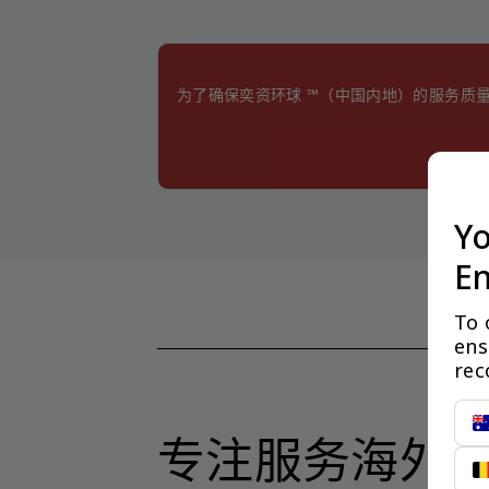
为了确保奕资环球 ™（中国内地）的服务质
Yo
En
To 
ens
rec
专注服务海外