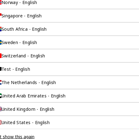
Norway - English
伴。我们是香港伦敦
Singapore - English
这是一家总部位于香
South Africa - English
场，约占全球GDP的
Sweden - English
全球市场的机遇联系
。
Switzerland - English
Test - English
The Netherlands - English
United Arab Emirates - English
United Kingdom - English
United States - English
t show this again