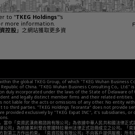
er to "
TKEG Holdings
"'s 
or more information.
資控股
」之網站獲取更多資
 within the global TKEG Group, of which "TKEG Wuhan Business Cons
 Republic of China. “TKEG Wuhan Business Consulting Co,. Ltd.” i
on duly incorporated under the laws of the State of Delaware of 
dent and legally distinct member firms and their related entities
is not liable for the acts or omissions of any other. No entity wit
t to third parties. ”TKEG Holdings Teoranta“ does not provide servi
e provided exclusively by "TKEG Expat INC", it's subsidiaries, or
ions.
，當中「奕資武漢商務諮詢有限公司」為依據中華人民共和國法律正式
球公司」為依據美利堅合眾國特拉華州法律正式註冊成立之公司。「奕
方對第三方作出約束。「奕資控股有限公司」不向客戶提供服務；所有