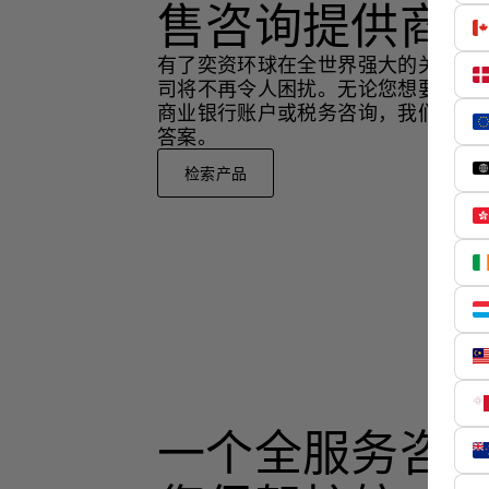
售咨询提供商
有了奕资环球在全世界强大的关系网
司将不再令人困扰。无论您想要外商
商业银行账户或税务咨询，我们都可
答案。
检索产品
一个全服务咨