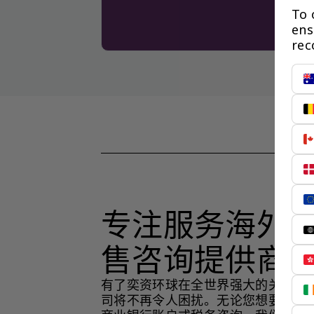
To 
ens
rec
专注服务海外
售咨询提供商
有了奕资环球在全世界强大的关系网
司将不再令人困扰。无论您想要外商