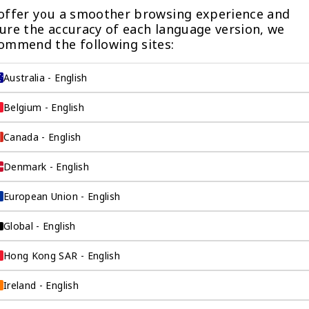
与您联系。
offer you a smoother browsing experience and 
让客户关系经理联系我
ure the accuracy of each language version, we 
ommend the following sites:
Australia - English
Belgium - English
Canada - English
Denmark - English
European Union - English
企业的零
Global - English
Hong Kong SAR - English
络，运营您的海外公
Ireland - English
企业注册服务、开设