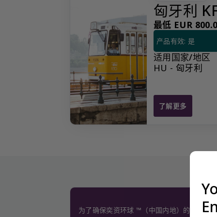
匈牙利 K
最低 EUR 800.0
产品有效: 是
适用国家/地区
HU - 匈牙利
了解更多
匈牙利 KFT 公司
Yo
En
为了确保奕资环球 ™（中国内地）的服务质