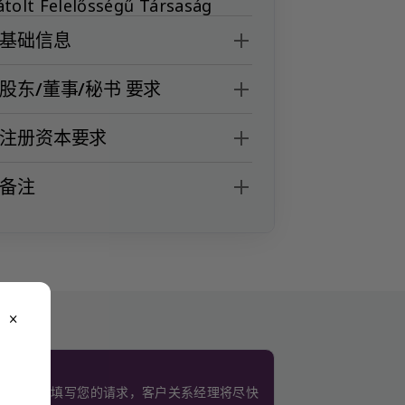
átolt Felelősségű Társaság
T 基础信息
T 股东/董事/秘书 要求
T 注册资本要求
 备注
close
。
使用此表格填写您的请求，客户关系经理将尽快