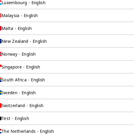
以为您提供最直接的
Luxembourg - English
Malaysia - English
Malta - English
New Zealand - English
Norway - English
Singapore - English
South Africa - English
询公司为
Sweden - English
Switzerland - English
Test - English
伴。我们是香港伦敦
这是一家总部位于香
The Netherlands - English
场，约占全球GDP的