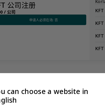
Korl
FT 公司注册
KF
0 /
公司
申请人必须在场: 否
KF
KF
KFT
注册
u can choose a website in
没有看到阁下期望的产品？更多产品信息可应要求提供
glish
量标准，我们限制某些产品公开展示，以避免混淆和不道德的竞争。请