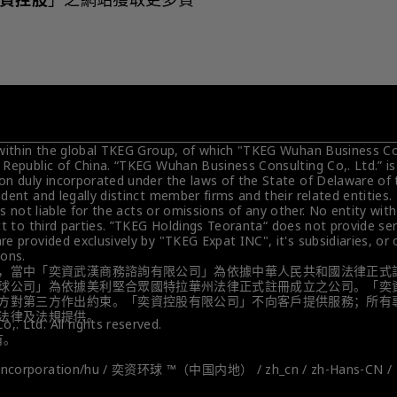
 within the global TKEG Group, of which "TKEG Wuhan Business Cons
 Republic of China. “TKEG Wuhan Business Consulting Co,. Ltd.” i
on duly incorporated under the laws of the State of Delaware of 
dent and legally distinct member firms and their related entities
is not liable for the acts or omissions of any other. No entity wit
t to third parties. ”TKEG Holdings Teoranta“ does not provide servi
e provided exclusively by "TKEG Expat INC", it's subsidiaries, or
ions.
，當中「奕資武漢商務諮詢有限公司」為依據中華人民共和國法律正式
球公司」為依據美利堅合眾國特拉華州法律正式註冊成立之公司。「奕
方對第三方作出約束。「奕資控股有限公司」不向客戶提供服務；所有
法律及法規提供。
. Ltd. All rights reserved.
有。
y-incorporation/hu / 奕资环球 ™（中国内地） / zh_cn / zh-Hans-CN / 