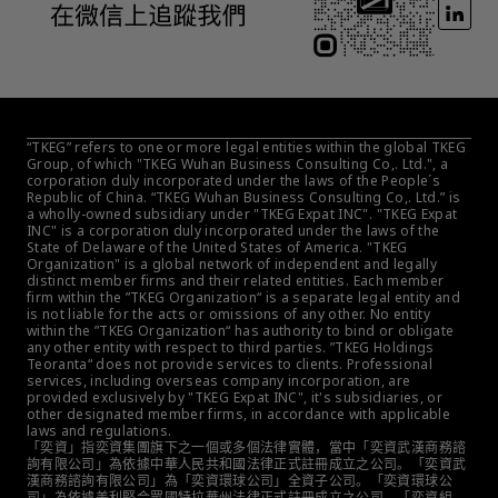
“TKEG” refers to one or more legal entities within the global TKEG 
Group, of which "TKEG Wuhan Business Consulting Co,. Ltd.", a 
corporation duly incorporated under the laws of the People´s 
Republic of China. “TKEG Wuhan Business Consulting Co,. Ltd.” is 
a wholly-owned subsidiary under "TKEG Expat INC". "TKEG Expat 
INC" is a corporation duly incorporated under the laws of the 
State of Delaware of the United States of America. "TKEG 
Organization" is a global network of independent and legally 
distinct member firms and their related entities. Each member 
firm within the ”TKEG Organization“ is a separate legal entity and 
is not liable for the acts or omissions of any other. No entity 
within the ”TKEG Organization“ has authority to bind or obligate 
any other entity with respect to third parties. ”TKEG Holdings 
Teoranta“ does not provide services to clients. Professional 
services, including overseas company incorporation, are 
provided exclusively by "TKEG Expat INC", it's subsidiaries, or 
other designated member firms, in accordance with applicable 
laws and regulations.
「奕資」指奕資集團旗下之一個或多個法律實體，當中「奕資武漢商務諮
詢有限公司」為依據中華人民共和國法律正式註冊成立之公司。「奕資武
漢商務諮詢有限公司」為「奕資環球公司」全資子公司。「奕資環球公
司」為依據美利堅合眾國特拉華州法律正式註冊成立之公司。「奕資組