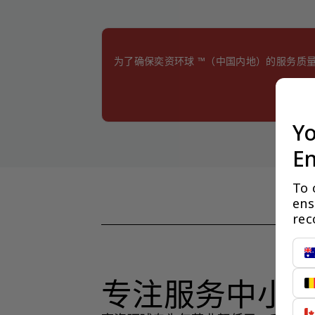
为了确保奕资环球 ™（中国内地）的服务质
Yo
En
To 
ens
rec
专注服务中小