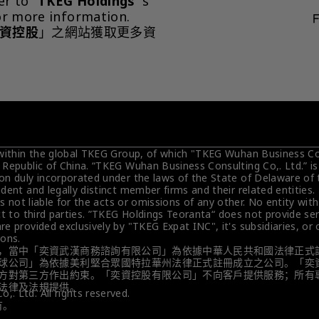
er to "
TKEG Holdings
"'s 
or more information.
資控股
」之網站獲取更多資
 within the global TKEG Group, of which "TKEG Wuhan Business Cons
 Republic of China. “TKEG Wuhan Business Consulting Co,. Ltd.” i
on duly incorporated under the laws of the State of Delaware of 
dent and legally distinct member firms and their related entities
is not liable for the acts or omissions of any other. No entity wit
t to third parties. ”TKEG Holdings Teoranta“ does not provide servi
e provided exclusively by "TKEG Expat INC", it's subsidiaries, or
ions.
，當中「奕資武漢商務諮詢有限公司」為依據中華人民共和國法律正式
球公司」為依據美利堅合眾國特拉華州法律正式註冊成立之公司。「奕
方對第三方作出約束。「奕資控股有限公司」不向客戶提供服務；所有
法律及法規提供。
. Ltd. All rights reserved.
有。