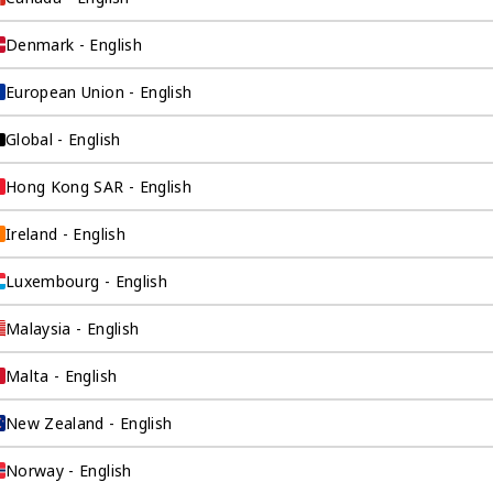
元的公司设计，是奕
为寻求海外市场进
Denmark - English
的公司提供预算解决
European Union - English
Global - English
Hong Kong SAR - English
Ireland - English
Luxembourg - English
Malaysia - English
询公司为
Malta - English
New Zealand - English
Norway - English
伴。我们是香港伦敦