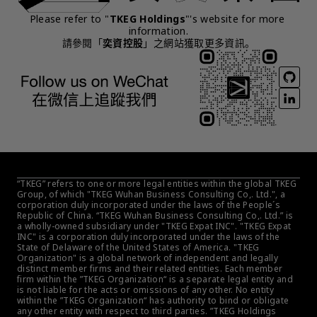
Please refer to "
TKEG Holdings
"'s website for more 
information.
請參閱「
奕資控股
」之網站獲取更多資訊。
“TKEG” refers to one or more legal entities within the global TKEG 
Group, of which "TKEG Wuhan Business Consulting Co,. Ltd.", a 
corporation duly incorporated under the laws of the People´s 
Republic of China. “TKEG Wuhan Business Consulting Co,. Ltd.” is 
a wholly-owned subsidiary under "TKEG Expat INC". "TKEG Expat 
INC" is a corporation duly incorporated under the laws of the 
State of Delaware of the United States of America. "TKEG 
Organization" is a global network of independent and legally 
distinct member firms and their related entities. Each member 
firm within the ”TKEG Organization“ is a separate legal entity and 
is not liable for the acts or omissions of any other. No entity 
within the ”TKEG Organization“ has authority to bind or obligate 
any other entity with respect to third parties. ”TKEG Holdings 