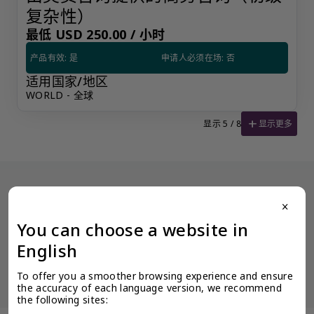
复杂性）
最低 USD 250.00 /
小时
产品有效: 是
申请人必须在场: 否
适用国家/地区
WORLD - 全球
add
显示更多
显示 5 / 8
没有看到阁下期望的产品？更多产品信息可应要求提供。
close
为了确保奕资环球 ™（中国内地）的服务质量标准，我们限制某些产
You can choose a website in
品公开展示，以避免混淆和不道德的竞争。请使用此表格填写您的请
求，客户关系经理将尽快与您联系。
English
让客户关系经理联系我
To offer you a smoother browsing experience and ensure 
the accuracy of each language version, we recommend 
the following sites: