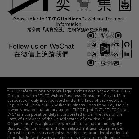
Please refer to "
TKEG Holdings
"'s website for more 
information.
請參閱「
奕資控股
」之網站獲取更多資訊。
“TKEG” refers to one or more legal entities within the global TKEG 
Group, of which "TKEG Wuhan Business Consulting Co,. Ltd.", a 
corporation duly incorporated under the laws of the People´s 
Republic of China. “TKEG Wuhan Business Consulting Co,. Ltd.” is 
a wholly-owned subsidiary under "TKEG Expat INC". "TKEG Expat 
INC" is a corporation duly incorporated under the laws of the 
State of Delaware of the United States of America. "TKEG 
Organization" is a global network of independent and legally 
distinct member firms and their related entities. Each member 
firm within the ”TKEG Organization“ is a separate legal entity and 
is not liable for the acts or omissions of any other. No entity 