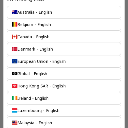
希腊 商务咨询 企业服务 - 奕资环球 ™（中国内地）
Australia - English
创意性的方案来解决所有
Belgium - English
不可能的想法
Canada - English
奕资环球在全球业务发展上的专业能确保您企业出海上的每一
步成功。我们的动态手法确保了经济高效、高效和持久的解决
方案。通过创造性和专业性的结合，我们经验丰富的团队能够
Denmark - English
解决复杂问题，提供最新但永恒的法律结构设计，满足您的商
业目标。
European Union - English
检索产品
Global - English
Hong Kong SAR - English
Ireland - English
Luxembourg - English
Malaysia - English