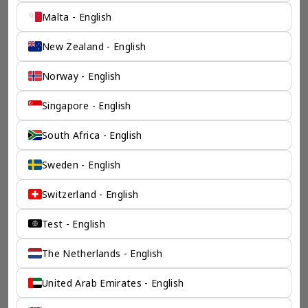
Malta - English
New Zealand - English
Norway - English
一个全服务咨询公司为您
Singapore - English
保驾护航
South Africa - English
奕资环球是您值得信赖的海外合作伙伴。我们是香港伦敦奕资
Sweden - English
咨询有限公司的零售咨询部门，这是一家总部位于香港的全球
咨询机构，接触世界50个市场，约占全球GDP的72%。
Switzerland - English
凭借其战略优势，我们可以将客户与全球市场的机遇联系起
来，并为21个行业的客户提供服务。
Test - English
了解香港伦敦奕资咨询有限公司 >
The Netherlands - English
United Arab Emirates - English