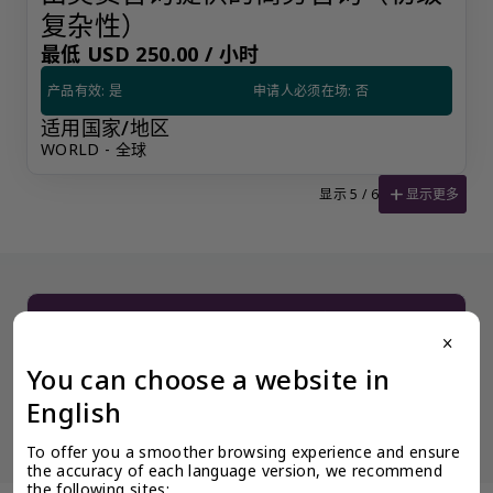
复杂性）
最低 USD 250.00 /
小时
产品有效: 是
申请人必须在场: 否
适用国家/地区
WORLD - 全球
add
显示更多
显示 5 / 6
没有看到阁下期望的产品？更多产品信息可应要求提供。
为了确保奕资环球 ™（中国内地）的服务质量标准，我们限制某些产
close
品公开展示，以避免混淆和不道德的竞争。请使用此表格填写您的请
求，客户关系经理将尽快与您联系。
You can choose a website in
让客户关系经理联系我
English
To offer you a smoother browsing experience and ensure 
the accuracy of each language version, we recommend 
the following sites: