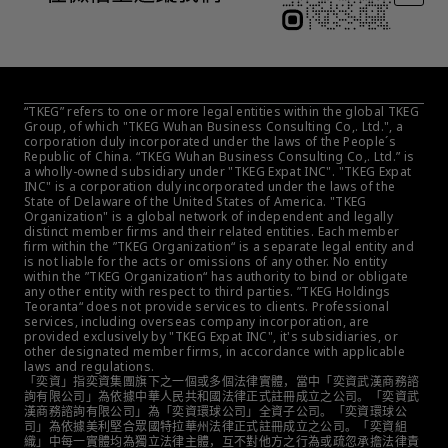
“TKEG” refers to one or more legal entities within the global TKEG 
Group, of which "TKEG Wuhan Business Consulting Co,. Ltd.", a 
corporation duly incorporated under the laws of the People´s 
Republic of China. “TKEG Wuhan Business Consulting Co,. Ltd.” is 
a wholly-owned subsidiary under "TKEG Expat INC". "TKEG Expat 
INC" is a corporation duly incorporated under the laws of the 
State of Delaware of the United States of America. "TKEG 
Organization" is a global network of independent and legally 
distinct member firms and their related entities. Each member 
firm within the ”TKEG Organization“ is a separate legal entity and 
is not liable for the acts or omissions of any other. No entity 
within the ”TKEG Organization“ has authority to bind or obligate 
any other entity with respect to third parties. ”TKEG Holdings 
Teoranta“ does not provide services to clients. Professional 
services, including overseas company incorporation, are 
provided exclusively by "TKEG Expat INC", it's subsidiaries, or 
other designated member firms, in accordance with applicable 
laws and regulations.
「奕資」指奕資集團旗下之一個或多個法律實體，當中「奕資武漢商務諮
詢有限公司」為依據中華人民共和國法律正式註冊成立之公司。「奕資武
漢商務諮詢有限公司」為「奕資環球公司」全資子公司。「奕資環球公
司」為依據美利堅合眾國特拉華州法律正式註冊成立之公司。「奕資組
織」中每一實體均為獨立法律主體，互不對他方之行為或疏忽承擔法律責