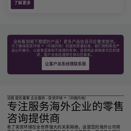
了解更多
因各种原因聘请的欧洲居民提名董事
没有看到阁下期望的产品？更多产品信息可应要求提供。
为了确保奕资环球 ™（中国内地）的服务质量标准，我们限制某些产
品公开展示，以避免混淆和不道德的竞争。请使用此表格填写您的请
求，客户关系经理将尽快与您联系。
让客户关系经理联系我
法国 提名董事 企业服务 - 奕资环球 ™（中国内地）
专注服务海外企业的零售
咨询提供商
有了奕资环球在全世界强大的关系网络，运营您的海外公司将