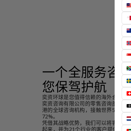
一个全服务咨
您保驾护航
奕资环球是您值得信赖的海外合作伙
奕资咨询有限公司的零售咨询部门，
港的全球咨询机构，接触世界50个市
72%。
凭借其战略优势，我们可以将客户与
起来，并为21个行业的客户提供服务