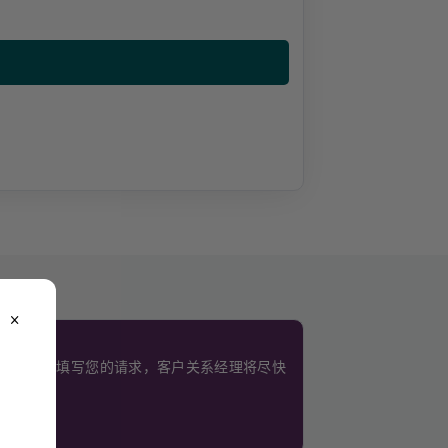
close
。
使用此表格填写您的请求，客户关系经理将尽快