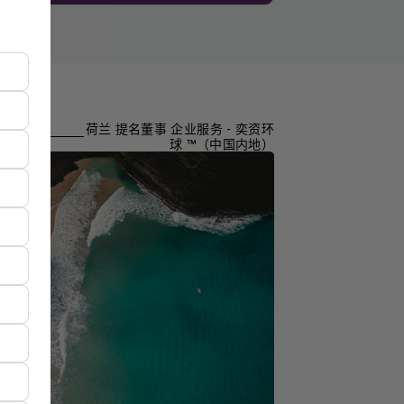
荷兰 提名董事 企业服务 - 奕资环
球 ™（中国内地）