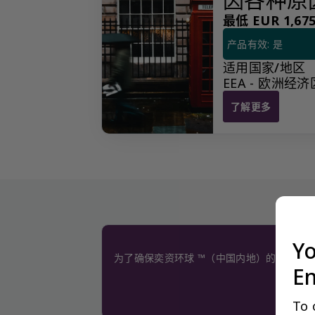
最低 EUR 1,675.
产品有效: 是
适用国家/地区
EEA - 欧洲经济区
了解更多
因各种原因聘请的
Yo
为了确保奕资环球 ™（中国内地）的服务质
En
To 