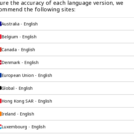
ure the accuracy of each language version, we 
ommend the following sites:
Australia - English
Belgium - English
Canada - English
Denmark - English
European Union - English
而设计
Global - English
在本国工作和生活，
Hong Kong SAR - English
整个过程中出国。
Ireland - English
Luxembourg - English