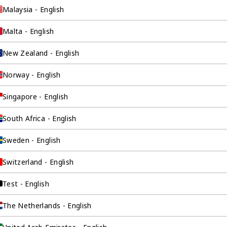
Malaysia - English
Malta - English
New Zealand - English
Norway - English
Singapore - English
询公司为
South Africa - English
Sweden - English
Switzerland - English
伴。我们是香港伦敦
这是一家总部位于香
Test - English
场，约占全球GDP的
The Netherlands - English
全球市场的机遇联系
。