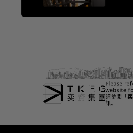
Please ref
website f
請參閱「
奕
訊。