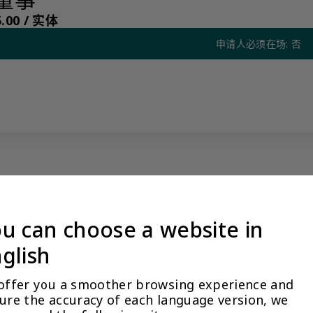
.00 /
实体
申请人必须在场: 否
u can choose a website in
没有看到阁下期望的产品？更多产品信息可应要求提供
glish
量标准，我们限制某些产品公开展示，以避免混淆和不道德的竞争。请
与您联系。
offer you a smoother browsing experience and 
让客户关系经理联系我
ure the accuracy of each language version, we 