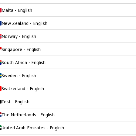
Malta - English
New Zealand - English
Norway - English
Singapore - English
询公司为
South Africa - English
Sweden - English
伴。我们是香港伦敦
Switzerland - English
这是一家总部位于香
场，约占全球GDP的
Test - English
全球市场的机遇联系
The Netherlands - English
。
United Arab Emirates - English