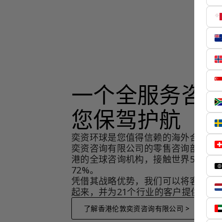
一个全服务咨
您保驾护航
奕资环球是您值得信赖的海外合作伙
奕资咨询有限公司的零售咨询部门，
港的全球咨询机构，接触世界50个市
72%。
凭借其战略优势，我们可以将客户与
起来，并为21个行业的客户提供服务
了解香港伦敦奕资咨询有限公司 >