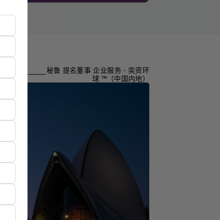
秘鲁 提名董事 企业服务 - 奕资环
球 ™（中国内地）