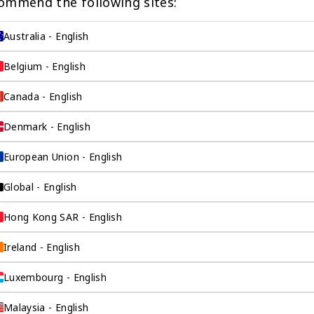
ommend the following sites:
Australia - English
Belgium - English
Canada - English
Denmark - English
European Union - English
企业出海
Global - English
元的公司设计，是奕
为寻求海外市场进
Hong Kong SAR - English
的公司提供预算解决
Ireland - English
Luxembourg - English
Malaysia - English