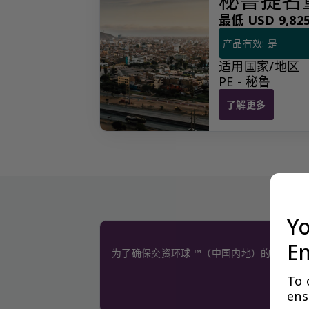
最低 USD 9,825
产品有效: 是
适用国家/地区
PE - 秘鲁
了解更多
秘鲁提名董事
Yo
En
为了确保奕资环球 ™（中国内地）的服务质
To 
ens