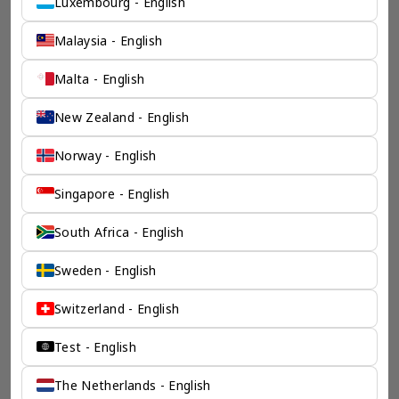
Luxembourg - English
了解香港伦敦奕资咨询有限公司 >
Malaysia - English
Malta - English
New Zealand - English
Norway - English
Singapore - English
South Africa - English
Sweden - English
Switzerland - English
Test - English
The Netherlands - English