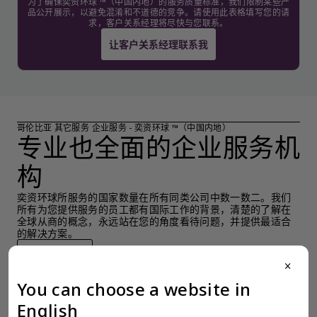
为了确保奕资环球 ™（中国内地）的服务质量标准，我们限制某些产
品公开展示，以避免混淆和不道德的竞争。请使用此表格填写您的请
求，客户关系经理将尽快与您联系。
让客户关系经理联系我
哥伦比亚 其它服务 企业服务 - 奕资环球 ™（中国内地）
专业也全面的企业服务机
构
奕资环球所服务的国家数量在所有同类公司中数一数二。我们
所有为您提供服务的员工都有国际工作的背景，清楚的了解在
全球从商的概念，永远站在您的角度看待问题，并提供最适合
的解决方案。
检索产品
close
You can choose a website in
English