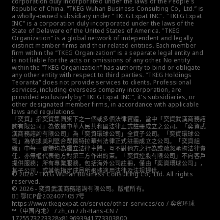
corporation duly incorporated under the laws of the People´s 
Republic of China. “TKEG Wuhan Business Consulting Co,. Ltd.” is 
a wholly-owned subsidiary under "TKEG Expat INC". "TKEG Expat 
INC" is a corporation duly incorporated under the laws of the 
State of Delaware of the United States of America. "TKEG 
Organization" is a global network of independent and legally 
distinct member firms and their related entities. Each member 
firm within the ”TKEG Organization“ is a separate legal entity and 
is not liable for the acts or omissions of any other. No entity 
within the ”TKEG Organization“ has authority to bind or obligate 
any other entity with respect to third parties. ”TKEG Holdings 
Teoranta“ does not provide services to clients. Professional 
services, including overseas company incorporation, are 
provided exclusively by "TKEG Expat INC", it's subsidiaries, or 
other designated member firms, in accordance with applicable 
laws and regulations.
「奕資」指奕資集團旗下之一個或多個法律實體，當中「奕資武漢商務諮
詢有限公司」為依據中華人民共和國法律正式註冊成立之公司。「奕資武
漢商務諮詢有限公司」為「奕資環球公司」全資子公司。「奕資環球公
司」為依據美利堅合眾國特拉華州法律正式註冊成立之公司。「奕資組
織」中每一實體均為獨立法律主體，互不對他方之行為或疏忽承擔法律責
任，亦無權代表他方對第三方作出約束。「奕資控股有限公司」不向客戶
提供服務；所有專業服務，包括海外公司註冊，僅由「奕資環球公司」，
其子公司，或其他指定成員所根據適用法律及法規提供。
© 2026 - TKEG Wuhan Business Consulting Co,. Ltd. All rights 
reserved.
© 2026 - 奕資武漢商務諮詢有限公司。版權所有。
👮‍♀️ 鄂ICP备2024071057号
https://www.tkegexpat.cn/service/other-services/co / 奕资环球 
™（中国内地） / zh_cn / zh-Hans-CN / 
1725573223328x819693941773303800