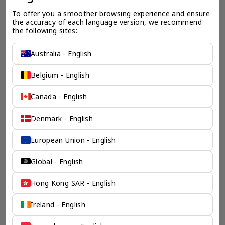
To offer you a smoother browsing experience and ensure 
the accuracy of each language version, we recommend 
the following sites:
Australia - English
Belgium - English
Canada - English
Denmark - English
European Union - English
一个全服务咨询公司为您
保驾护航
Global - English
奕资环球是您值得信赖的海外合作伙伴。我们是香港伦敦奕资
Hong Kong SAR - English
咨询有限公司的零售咨询部门，这是一家总部位于香港的全球
咨询机构，接触世界50个市场，约占全球GDP的72%。
Ireland - English
凭借其战略优势，我们可以将客户与全球市场的机遇联系起
来，并为21个行业的客户提供服务。