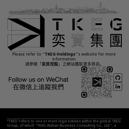
Please refer to "
TKEG Holdings
"'s website for more 
information.
請參閱「
奕資控股
」之網站獲取更多資訊。
“TKEG” refers to one or more legal entities within the global TKEG 
Group, of which "TKEG Wuhan Business Consulting Co,. Ltd.", a 