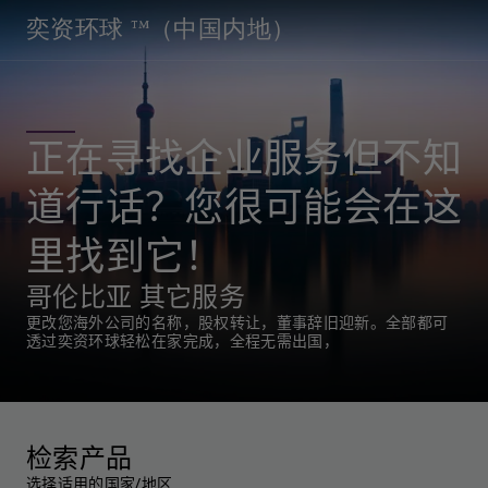
奕资环球 ™（中国内地）
正在寻找企业服务但不知
道行话？您很可能会在这
里找到它！
哥伦比亚 其它服务
更改您海外公司的名称，股权转让，董事辞旧迎新。全部都可
透过奕资环球轻松在家完成，全程无需出国，
检索产品
选择适用的国家/地区