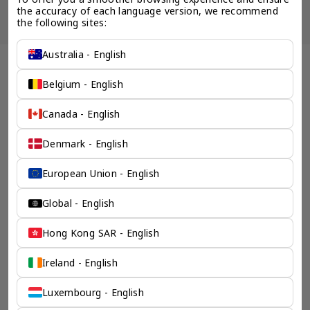
the accuracy of each language version, we recommend 
the following sites:
Australia - English
西班牙 其它服务 企业服务 - 奕资环球 ™（中国内地）
创意性的方案来解决所有
Belgium - English
不可能的想法
Canada - English
奕资环球在全球业务发展上的专业能确保您企业出海上的每一
Denmark - English
步成功。我们的动态手法确保了经济高效、高效和持久的解决
方案。通过创造性和专业性的结合，我们经验丰富的团队能够
European Union - English
解决复杂问题，提供最新但永恒的法律结构设计，满足您的商
业目标。
Global - English
检索产品
Hong Kong SAR - English
Ireland - English
Luxembourg - English