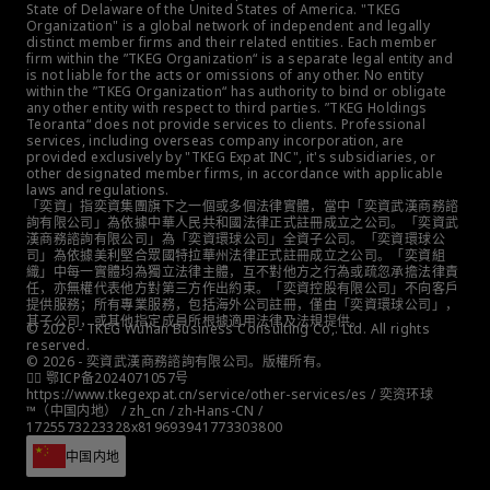
State of Delaware of the United States of America. "TKEG 
Organization" is a global network of independent and legally 
distinct member firms and their related entities. Each member 
firm within the ”TKEG Organization“ is a separate legal entity and 
is not liable for the acts or omissions of any other. No entity 
within the ”TKEG Organization“ has authority to bind or obligate 
any other entity with respect to third parties. ”TKEG Holdings 
Teoranta“ does not provide services to clients. Professional 
services, including overseas company incorporation, are 
provided exclusively by "TKEG Expat INC", it's subsidiaries, or 
other designated member firms, in accordance with applicable 
laws and regulations.
「奕資」指奕資集團旗下之一個或多個法律實體，當中「奕資武漢商務諮
詢有限公司」為依據中華人民共和國法律正式註冊成立之公司。「奕資武
漢商務諮詢有限公司」為「奕資環球公司」全資子公司。「奕資環球公
司」為依據美利堅合眾國特拉華州法律正式註冊成立之公司。「奕資組
織」中每一實體均為獨立法律主體，互不對他方之行為或疏忽承擔法律責
任，亦無權代表他方對第三方作出約束。「奕資控股有限公司」不向客戶
提供服務；所有專業服務，包括海外公司註冊，僅由「奕資環球公司」，
其子公司，或其他指定成員所根據適用法律及法規提供。
© 2026 - TKEG Wuhan Business Consulting Co,. Ltd. All rights 
reserved.
© 2026 - 奕資武漢商務諮詢有限公司。版權所有。
👮‍♀️ 鄂ICP备2024071057号
https://www.tkegexpat.cn/service/other-services/es / 奕资环球 
™（中国内地） / zh_cn / zh-Hans-CN / 
1725573223328x819693941773303800
中国内地