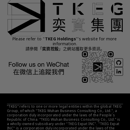
Please refer to "
TKEG Holdings
"'s website for more 
information.
請參閱「
奕資控股
」之網站獲取更多資訊。
“TKEG” refers to one or more legal entities within the global TKEG 
Group, of which "TKEG Wuhan Business Consulting Co,. Ltd.", a 
corporation duly incorporated under the laws of the People´s 
Republic of China. “TKEG Wuhan Business Consulting Co,. Ltd.” is 
a wholly-owned subsidiary under "TKEG Expat INC". "TKEG Expat 
INC" is a corporation duly incorporated under the laws of the 