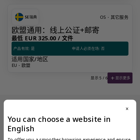
OS - 其它服务
SE
瑞典
欧盟通用：线上公证+邮寄
最低 EUR 325.00 /
文件
产品有效: 是
申请人必须在场: 否
适用国家/地区
EU - 欧盟
add
显示更多
显示 5 / 6
close
没有看到阁下期望的产品？更多产品信息可应要求提供。
You can choose a website in
为了确保奕资环球 ™（中国内地）的服务质量标准，我们限制某些产
品公开展示，以避免混淆和不道德的竞争。请使用此表格填写您的请
English
求，客户关系经理将尽快与您联系。
让客户关系经理联系我
To offer you a smoother browsing experience and ensure 