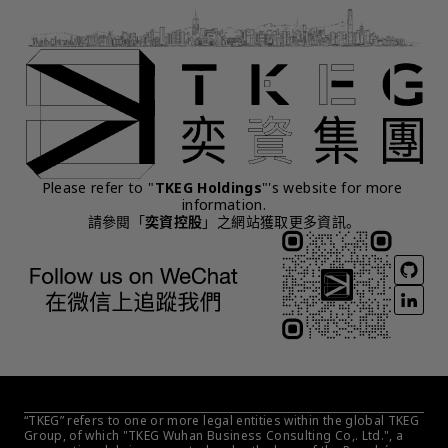
Please refer to "
TKEG Holdings
"'s website for more 
information.
請參閱「
奕資控股
」之網站獲取更多資訊。
“TKEG” refers to one or more legal entities within the global TKEG 
Group, of which "TKEG Wuhan Business Consulting Co,. Ltd.", a 