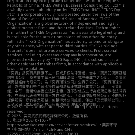
corporation duly incorporated under the laws of the People´s 
Republic of China. “TKEG Wuhan Business Consulting Co,. Ltd.” is 
a wholly-owned subsidiary under "TKEG Expat INC". "TKEG Expat 
INC" is a corporation duly incorporated under the laws of the 
State of Delaware of the United States of America. "TKEG 
Organization" is a global network of independent and legally 
distinct member firms and their related entities. Each member 
firm within the ”TKEG Organization“ is a separate legal entity and 
is not liable for the acts or omissions of any other. No entity 
within the ”TKEG Organization“ has authority to bind or obligate 
any other entity with respect to third parties. ”TKEG Holdings 
Teoranta“ does not provide services to clients. Professional 
services, including overseas company incorporation, are 
provided exclusively by "TKEG Expat INC", it's subsidiaries, or 
other designated member firms, in accordance with applicable 
laws and regulations.
「奕資」指奕資集團旗下之一個或多個法律實體，當中「奕資武漢商務諮
詢有限公司」為依據中華人民共和國法律正式註冊成立之公司。「奕資武
漢商務諮詢有限公司」為「奕資環球公司」全資子公司。「奕資環球公
司」為依據美利堅合眾國特拉華州法律正式註冊成立之公司。「奕資組
織」中每一實體均為獨立法律主體，互不對他方之行為或疏忽承擔法律責
任，亦無權代表他方對第三方作出約束。「奕資控股有限公司」不向客戶
提供服務；所有專業服務，包括海外公司註冊，僅由「奕資環球公司」，
其子公司，或其他指定成員所根據適用法律及法規提供。
© 2026 - TKEG Wuhan Business Consulting Co,. Ltd. All rights 
reserved.
© 2026 - 奕資武漢商務諮詢有限公司。版權所有。
👮‍♀️ 鄂ICP备2024071057号
https://www.tkegexpat.cn/service/other-services/li / 奕资环球 
™（中国内地） / zh_cn / zh-Hans-CN / 
1725573223328x819693941773303800