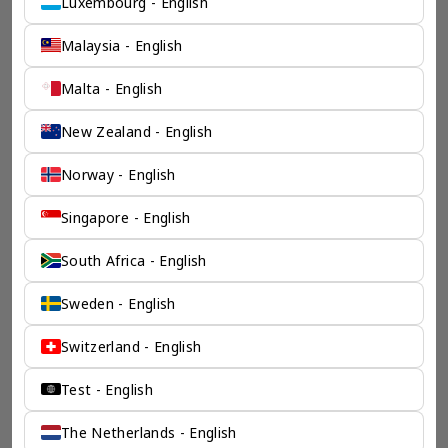
Luxembourg - English
了解香港伦敦奕资咨询有限公司 >
Malaysia - English
Malta - English
New Zealand - English
Norway - English
Singapore - English
South Africa - English
Sweden - English
Switzerland - English
Test - English
The Netherlands - English