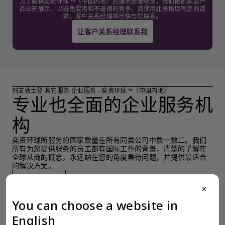
为了确保奕资环球 ™（中国内地）的服务质量标准，我们限制某些产
品公开展示，以避免混淆和不道德的竞争。请使用此表格填写您的请
求，客户关系经理将尽快与您联系。
让客户关系经理联系我
列支敦士登 其它服务 企业服务 - 奕资环球 ™（中国内地）
专业也全面的企业服务机
构
奕资环球所服务的国家数量在所有同类公司中数一数二。我们
所有为您提供服务的员工都有国际工作的背景，清楚的了解在
全球从商的概念，永远站在您的角度看待问题，并提供最适合
的解决方案。
检索产品
close
You can choose a website in
English