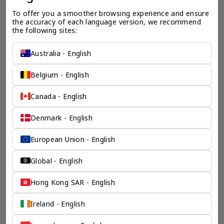
To offer you a smoother browsing experience and ensure 
the accuracy of each language version, we recommend 
the following sites:
Australia - English
Belgium - English
Canada - English
Denmark - English
European Union - English
一个全服务咨询公司为您
保驾护航
Global - English
奕资环球是您值得信赖的海外合作伙伴。我们是香港伦敦奕资
Hong Kong SAR - English
咨询有限公司的零售咨询部门，这是一家总部位于香港的全球
咨询机构，接触世界50个市场，约占全球GDP的72%。
Ireland - English
凭借其战略优势，我们可以将客户与全球市场的机遇联系起
来，并为21个行业的客户提供服务。