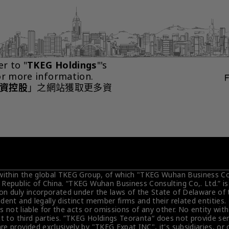
er to "
TKEG Holdings
"'s 
or more information.
資控股
」之網站獲取更多資
 within the global TKEG Group, of which "TKEG Wuhan Business Cons
 Republic of China. “TKEG Wuhan Business Consulting Co,. Ltd.” i
on duly incorporated under the laws of the State of Delaware of 
dent and legally distinct member firms and their related entities
is not liable for the acts or omissions of any other. No entity wit
t to third parties. ”TKEG Holdings Teoranta“ does not provide servi
e provided exclusively by "TKEG Expat INC", it's subsidiaries, or