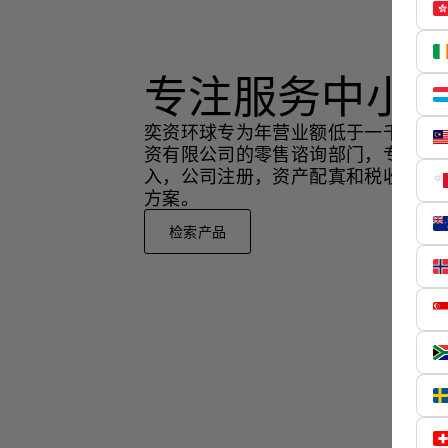
专注服务中小
奕资环球专为年营业额低于一千万美
资有限公司的零售谘询部门，专注于
入，公司注册，资产配寘和税收策略
方案。
检索产品