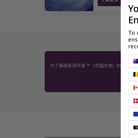
未经认证的世界语
Yo
En
To 
ens
rec
为了确保奕资环球 ™（中国内地）的服务质