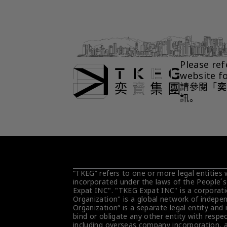
Please ref
website f
請參閱「
奕
訊。
“TKEG” refers to one or more legal entities
incorporated under the laws of the People´s
Expat INC". "TKEG Expat INC" is a corporati
Organization" is a global network of indepen
Organization“ is a separate legal entity and 
bind or obligate any other entity with respec
including overseas company incorporation, ar