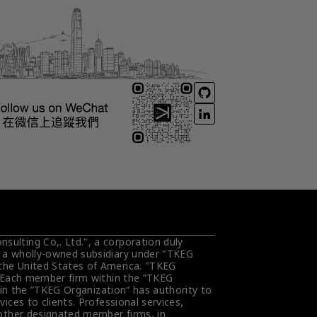
ulting Co,. Ltd.", a corporation duly 
s a wholly-owned subsidiary under "TKEG 
the United States of America. "TKEG 
. Each member firm within the ”TKEG 
hin the ”TKEG Organization“ has authority to 
ces to clients. Professional services, 
 other designated member firms, in 