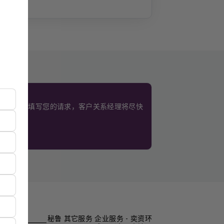
。
使用此表格填写您的请求，客户关系经理将尽快
秘鲁 其它服务 企业服务 - 奕资环