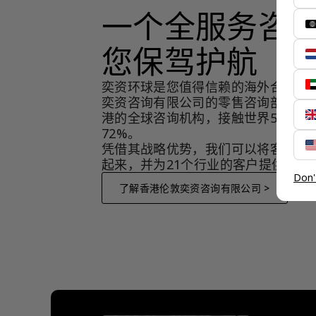
一个全服务咨
您保驾护航
奕资环球是您值得信赖的海外合作伙
奕资咨询有限公司的零售咨询部门，
港的全球咨询机构，接触世界50个市
72%。
凭借其战略优势，我们可以将客户与
起来，并为21个行业的客户提供服务
Don'
了解香港伦敦奕资咨询有限公司 >