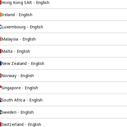
Hong Kong SAR - English
Ireland - English
企业出海
Luxembourg - English
元的公司设计，是奕
Malaysia - English
为寻求海外市场进
的公司提供预算解决
Malta - English
New Zealand - English
Norway - English
Singapore - English
South Africa - English
Sweden - English
Switzerland - English