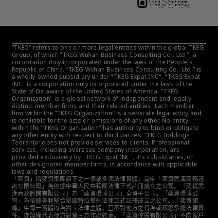
“TKEG” refers to one or more legal entities within the global TKEG 
Group, of which "TKEG Wuhan Business Consulting Co,. Ltd.", a 
corporation duly incorporated under the laws of the People´s 
Republic of China. “TKEG Wuhan Business Consulting Co,. Ltd.” is 
a wholly-owned subsidiary under "TKEG Expat INC". "TKEG Expat 
INC" is a corporation duly incorporated under the laws of the 
State of Delaware of the United States of America. "TKEG 
Organization" is a global network of independent and legally 
distinct member firms and their related entities. Each member 
firm within the ”TKEG Organization“ is a separate legal entity and 
is not liable for the acts or omissions of any other. No entity 
within the ”TKEG Organization“ has authority to bind or obligate 
any other entity with respect to third parties. ”TKEG Holdings 
Teoranta“ does not provide services to clients. Professional 
services, including overseas company incorporation, are 
provided exclusively by "TKEG Expat INC", it's subsidiaries, or 
other designated member firms, in accordance with applicable 
laws and regulations.
「奕資」指奕資集團旗下之一個或多個法律實體，當中「奕資武漢商務諮
詢有限公司」為依據中華人民共和國法律正式註冊成立之公司。「奕資武
漢商務諮詢有限公司」為「奕資環球公司」全資子公司。「奕資環球公
司」為依據美利堅合眾國特拉華州法律正式註冊成立之公司。「奕資組
織」中每一實體均為獨立法律主體，互不對他方之行為或疏忽承擔法律責
任，亦無權代表他方對第三方作出約束。「奕資控股有限公司」不向客戶