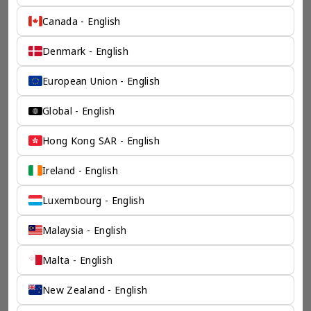
保驾护航
Canada - English
奕资环球是您值得信赖的海外合作伙伴。我们是香港伦敦奕资
咨询有限公司的零售咨询部门，这是一家总部位于香港的全球
Denmark - English
咨询机构，接触世界50个市场，约占全球GDP的72%。
凭借其战略优势，我们可以将客户与全球市场的机遇联系起
来，并为21个行业的客户提供服务。
European Union - English
了解香港伦敦奕资咨询有限公司 >
Global - English
Hong Kong SAR - English
Ireland - English
Luxembourg - English
Malaysia - English
Malta - English
New Zealand - English