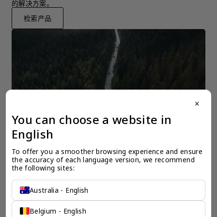
的解决方案。
检索产品
close
You can choose a website in
English
To offer you a smoother browsing experience and ensure 
the accuracy of each language version, we recommend 
the following sites:
Australia - English
一个全服务咨询公司为您
Belgium - English