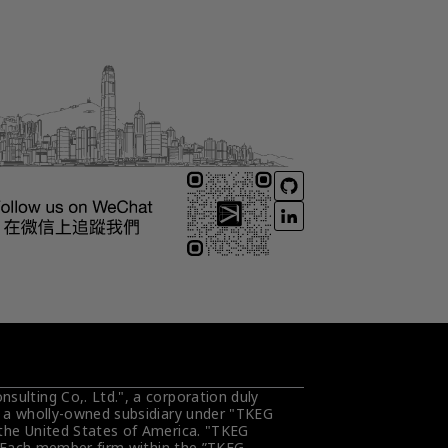
ulting Co,. Ltd.", a corporation duly 
s a wholly-owned subsidiary under "TKEG 
the United States of America. "TKEG 
. Each member firm within the ”TKEG 