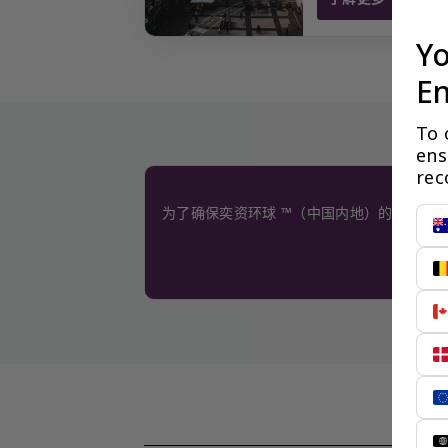
瑞典斯德哥尔摩地
Yo
En
To 
ens
rec
为了确保奕资环球 ™（中国内地）的服务质