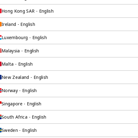
Hong Kong SAR - English
企业服务
Ireland - English
Luxembourg - English
Malaysia - English
类公司中数一数二。
际工作的背景，清楚
Malta - English
您的角度看待问题，
New Zealand - English
Norway - English
Singapore - English
South Africa - English
Sweden - English