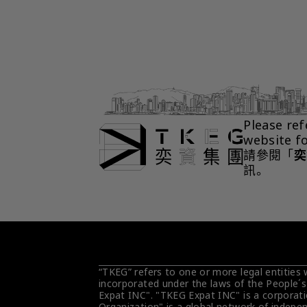
Please ref
website f
請參閱「
奕
訊。
“TKEG” refers to one or more legal entities
incorporated under the laws of the People´s
Expat INC". "TKEG Expat INC" is a corporati
Organization" is a global network of indepen