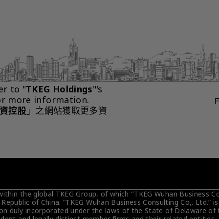
er to "
TKEG Holdings
"'s 
or more information.
資控股
」之網站獲取更多資
 within the global TKEG Group, of which "TKEG Wuhan Business Cons
 Republic of China. “TKEG Wuhan Business Consulting Co,. Ltd.” i
on duly incorporated under the laws of the State of Delaware of 
dent and legally distinct member firms and their related entities