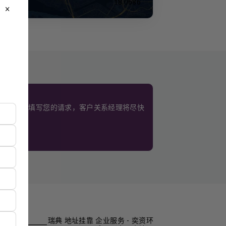
18.0686
close
。
使用此表格填写您的请求，客户关系经理将尽快
瑞典 地址挂靠 企业服务 - 奕资环