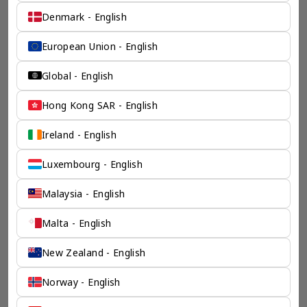
来，并为21个行业的客户提供服务。
Denmark - English
了解香港伦敦奕资咨询有限公司 >
European Union - English
Global - English
Hong Kong SAR - English
Ireland - English
Luxembourg - English
Malaysia - English
Malta - English
New Zealand - English
Norway - English