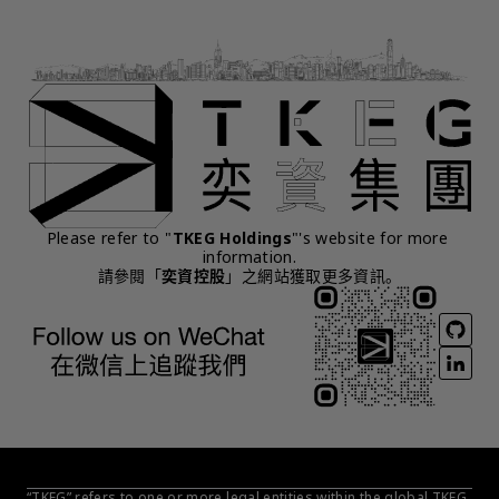
Please refer to "
TKEG Holdings
"'s website for more 
information.
請參閱「
奕資控股
」之網站獲取更多資訊。
“TKEG” refers to one or more legal entities within the global TKEG 