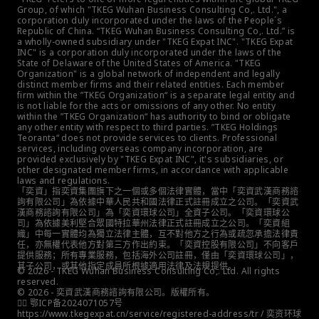
Group, of which "TKEG Wuhan Business Consulting Co,. Ltd.", a 
corporation duly incorporated under the laws of the People´s 
Republic of China. “TKEG Wuhan Business Consulting Co,. Ltd.” is 
a wholly-owned subsidiary under "TKEG Expat INC". "TKEG Expat 
INC" is a corporation duly incorporated under the laws of the 
State of Delaware of the United States of America. "TKEG 
Organization" is a global network of independent and legally 
distinct member firms and their related entities. Each member 
firm within the ”TKEG Organization“ is a separate legal entity and 
is not liable for the acts or omissions of any other. No entity 
within the ”TKEG Organization“ has authority to bind or obligate 
any other entity with respect to third parties. ”TKEG Holdings 
Teoranta“ does not provide services to clients. Professional 
services, including overseas company incorporation, are 
provided exclusively by "TKEG Expat INC", it's subsidiaries, or 
other designated member firms, in accordance with applicable 
laws and regulations.
「奕資」指奕資集團旗下之一個或多個法律實體，當中「奕資武漢商務諮
詢有限公司」為依據中華人民共和國法律正式註冊成立之公司。「奕資武
漢商務諮詢有限公司」為「奕資環球公司」全資子公司。「奕資環球公
司」為依據美利堅合眾國特拉華州法律正式註冊成立之公司。「奕資組
織」中每一實體均為獨立法律主體，互不對他方之行為或疏忽承擔法律責
任，亦無權代表他方對第三方作出約束。「奕資控股有限公司」不向客戶
提供服務；所有專業服務，包括海外公司註冊，僅由「奕資環球公司」，
其子公司，或其他指定成員所根據適用法律及法規提供。
© 2026 - TKEG Wuhan Business Consulting Co,. Ltd. All rights 
reserved.
© 2026 - 奕資武漢商務諮詢有限公司。版權所有。
👮‍♀️ 鄂ICP备2024071057号
https://www.tkegexpat.cn/service/registered-address/tr / 奕资环球 