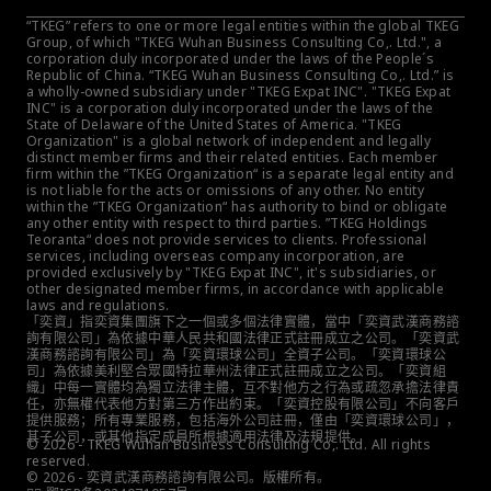
“TKEG” refers to one or more legal entities within the global TKEG 
Group, of which "TKEG Wuhan Business Consulting Co,. Ltd.", a 
corporation duly incorporated under the laws of the People´s 
Republic of China. “TKEG Wuhan Business Consulting Co,. Ltd.” is 
a wholly-owned subsidiary under "TKEG Expat INC". "TKEG Expat 
INC" is a corporation duly incorporated under the laws of the 
State of Delaware of the United States of America. "TKEG 
Organization" is a global network of independent and legally 
distinct member firms and their related entities. Each member 
firm within the ”TKEG Organization“ is a separate legal entity and 
is not liable for the acts or omissions of any other. No entity 
within the ”TKEG Organization“ has authority to bind or obligate 
any other entity with respect to third parties. ”TKEG Holdings 
Teoranta“ does not provide services to clients. Professional 
services, including overseas company incorporation, are 
provided exclusively by "TKEG Expat INC", it's subsidiaries, or 
other designated member firms, in accordance with applicable 
laws and regulations.
「奕資」指奕資集團旗下之一個或多個法律實體，當中「奕資武漢商務諮
詢有限公司」為依據中華人民共和國法律正式註冊成立之公司。「奕資武
漢商務諮詢有限公司」為「奕資環球公司」全資子公司。「奕資環球公
司」為依據美利堅合眾國特拉華州法律正式註冊成立之公司。「奕資組
織」中每一實體均為獨立法律主體，互不對他方之行為或疏忽承擔法律責
任，亦無權代表他方對第三方作出約束。「奕資控股有限公司」不向客戶
提供服務；所有專業服務，包括海外公司註冊，僅由「奕資環球公司」，
其子公司，或其他指定成員所根據適用法律及法規提供。
© 2026 - TKEG Wuhan Business Consulting Co,. Ltd. All rights 
reserved.
© 2026 - 奕資武漢商務諮詢有限公司。版權所有。