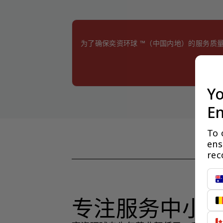
为了确保奕资环球 ™（中国内地）的服务质
Yo
En
To 
ens
rec
专注服务中小