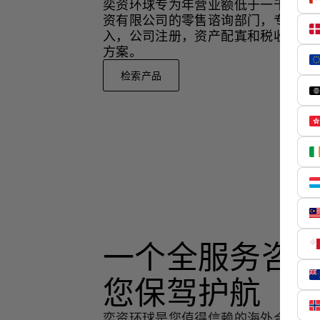
奕资环球专为年营业额低于一千万美
资有限公司的零售谘询部门，专注于
入，公司注册，资产配寘和税收策略
方案。
检索产品
一个全服务咨
您保驾护航
奕资环球是您值得信赖的海外合作伙