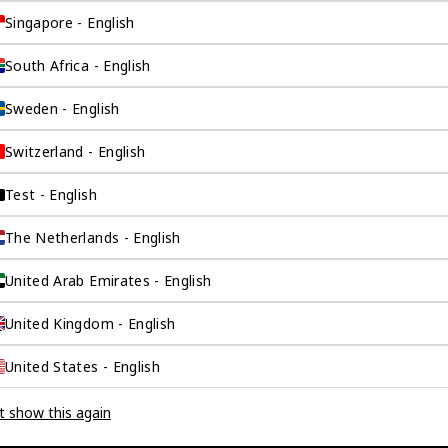
这是一家总部位于香
Singapore - English
场，约占全球GDP的
South Africa - English
全球市场的机遇联系
。
Sweden - English
Switzerland - English
Test - English
The Netherlands - English
United Arab Emirates - English
United Kingdom - English
United States - English
否代表一家大型企业，
t show this again