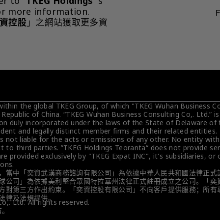
er to "
TKEG Holdings
"'s 
or more information.
資控股
」之網站獲取更多資
 within the global TKEG Group, of which "TKEG Wuhan Business Cons
 Republic of China. “TKEG Wuhan Business Consulting Co,. Ltd.” i
on duly incorporated under the laws of the State of Delaware of 
dent and legally distinct member firms and their related entities
is not liable for the acts or omissions of any other. No entity wit
t to third parties. ”TKEG Holdings Teoranta“ does not provide servi
e provided exclusively by "TKEG Expat INC", it's subsidiaries, or
ions.
，當中「奕資武漢商務諮詢有限公司」為依據中華人民共和國法律正式
球公司」為依據美利堅合眾國特拉華州法律正式註冊成立之公司。「奕
方對第三方作出約束。「奕資控股有限公司」不向客戶提供服務；所有
法律及法規提供。
. Ltd. All rights reserved.
有。