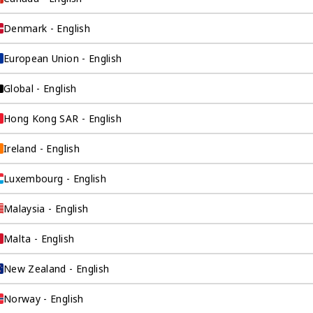
元的公司设计，是奕
为寻求海外市场进
Denmark - English
的公司提供预算解决
European Union - English
Global - English
Hong Kong SAR - English
Ireland - English
Luxembourg - English
Malaysia - English
询公司为
Malta - English
New Zealand - English
Norway - English
伴。我们是香港伦敦