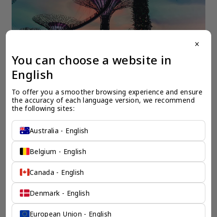
close
You can choose a website in
English
一个全服务咨询公司为您
To offer you a smoother browsing experience and ensure 
保驾护航
the accuracy of each language version, we recommend 
the following sites:
奕资环球是您值得信赖的海外合作伙伴。我们是香港伦敦奕资
咨询有限公司的零售咨询部门，这是一家总部位于香港的全球
Australia - English
咨询机构，接触世界50个市场，约占全球GDP的72%。
凭借其战略优势，我们可以将客户与全球市场的机遇联系起
来，并为21个行业的客户提供服务。
Belgium - English
了解香港伦敦奕资咨询有限公司 >
Canada - English
Denmark - English
European Union - English