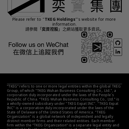
Please refer to "
TKEG Holdings
"'s website for more 
information.
請參閱「
奕資控股
」之網站獲取更多資訊。
“TKEG” refers to one or more legal entities within the global TKEG 
Group, of which "TKEG Wuhan Business Consulting Co,. Ltd.", a 
corporation duly incorporated under the laws of the People´s 
Republic of China. “TKEG Wuhan Business Consulting Co,. Ltd.” is 
a wholly-owned subsidiary under "TKEG Expat INC". "TKEG Expat 
INC" is a corporation duly incorporated under the laws of the 
State of Delaware of the United States of America. "TKEG 
Organization" is a global network of independent and legally 
distinct member firms and their related entities. Each member 
firm within the ”TKEG Organization“ is a separate legal entity and 