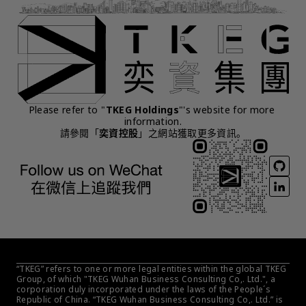
Please refer to "
TKEG Holdings
"'s website for more 
information.
請參閱「
奕資控股
」之網站獲取更多資訊。
“TKEG” refers to one or more legal entities within the global TKEG 
Group, of which "TKEG Wuhan Business Consulting Co,. Ltd.", a 
corporation duly incorporated under the laws of the People´s 
Republic of China. “TKEG Wuhan Business Consulting Co,. Ltd.” is 