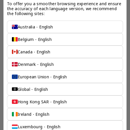
To offer you a smoother browsing experience and ensure 
the accuracy of each language version, we recommend 
the following sites:
Australia - English
Belgium - English
Canada - English
Denmark - English
一个全服务咨询公司为您
European Union - English
保驾护航
Global - English
奕资环球是您值得信赖的海外合作伙伴。我们是香港伦敦奕资
Hong Kong SAR - English
咨询有限公司的零售咨询部门，这是一家总部位于香港的全球
咨询机构，接触世界50个市场，约占全球GDP的72%。
凭借其战略优势，我们可以将客户与全球市场的机遇联系起
Ireland - English
来，并为21个行业的客户提供服务。
了解香港伦敦奕资咨询有限公司 >
Luxembourg - English