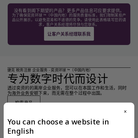
没有看到阁下期望的产品？更多产品信息可应要求提供。
为了确保奕资环球 ™（中国内地）的服务质量标准，我们限制某些产
品公开展示，以避免混淆和不道德的竞争。请使用此表格填写您的请
求，客户关系经理将尽快与您联系。
让客户关系经理联系我
捷克 税务注册 企业服务 - 奕资环球 ™（中国内地）
专为数字时代而设计
透过奕资的的离岸企业服务，您可以在本国工作和生活，同时
为海外业务安顿下来，而无需在整个过程中出国。
检索产品
close
You can choose a website in
English