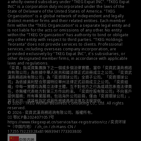
a wholly-owned subsidiary under "TKEG Expat INC". "TKEG Expat 
INC" is a corporation duly incorporated under the laws of the 
State of Delaware of the United States of America. "TKEG 
Organization" is a global network of independent and legally 
distinct member firms and their related entities. Each member 
firm within the ”TKEG Organization“ is a separate legal entity and 
is not liable for the acts or omissions of any other. No entity 
within the ”TKEG Organization“ has authority to bind or obligate 
any other entity with respect to third parties. ”TKEG Holdings 
Teoranta“ does not provide services to clients. Professional 
services, including overseas company incorporation, are 
provided exclusively by "TKEG Expat INC", it's subsidiaries, or 
other designated member firms, in accordance with applicable 
laws and regulations.
「奕資」指奕資集團旗下之一個或多個法律實體，當中「奕資武漢商務諮
詢有限公司」為依據中華人民共和國法律正式註冊成立之公司。「奕資武
漢商務諮詢有限公司」為「奕資環球公司」全資子公司。「奕資環球公
司」為依據美利堅合眾國特拉華州法律正式註冊成立之公司。「奕資組
織」中每一實體均為獨立法律主體，互不對他方之行為或疏忽承擔法律責
任，亦無權代表他方對第三方作出約束。「奕資控股有限公司」不向客戶
提供服務；所有專業服務，包括海外公司註冊，僅由「奕資環球公司」，
其子公司，或其他指定成員所根據適用法律及法規提供。
© 2026 - TKEG Wuhan Business Consulting Co,. Ltd. All rights 
reserved.
© 2026 - 奕資武漢商務諮詢有限公司。版權所有。
👮‍♀️ 鄂ICP备2024071057号
https://www.tkegexpat.cn/service/tax-registration/cz / 奕资环球 
™（中国内地） / zh_cn / zh-Hans-CN / 
1725573223328x819693941773303800
中国内地