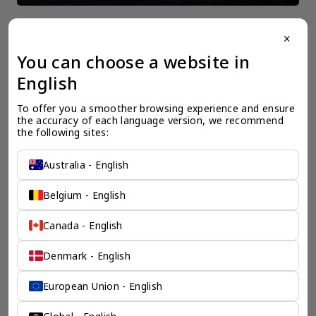
close
You can choose a website in
一个全服务咨询公司为您
English
保驾护航
To offer you a smoother browsing experience and ensure 
奕资环球是您值得信赖的海外合作伙伴。我们是香港伦敦奕资
the accuracy of each language version, we recommend 
咨询有限公司的零售咨询部门，这是一家总部位于香港的全球
the following sites:
咨询机构，接触世界50个市场，约占全球GDP的72%。
凭借其战略优势，我们可以将客户与全球市场的机遇联系起
Australia - English
来，并为21个行业的客户提供服务。
了解香港伦敦奕资咨询有限公司 >
Belgium - English
Canada - English
Denmark - English
European Union - English