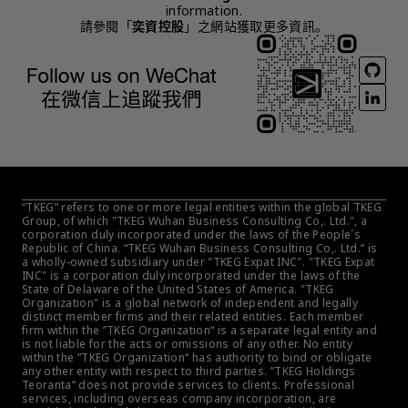
information.
請參閱「
奕資控股
」之網站獲取更多資訊。
“TKEG” refers to one or more legal entities within the global TKEG 
Group, of which "TKEG Wuhan Business Consulting Co,. Ltd.", a 
corporation duly incorporated under the laws of the People´s 
Republic of China. “TKEG Wuhan Business Consulting Co,. Ltd.” is 
a wholly-owned subsidiary under "TKEG Expat INC". "TKEG Expat 
INC" is a corporation duly incorporated under the laws of the 
State of Delaware of the United States of America. "TKEG 
Organization" is a global network of independent and legally 
distinct member firms and their related entities. Each member 
firm within the ”TKEG Organization“ is a separate legal entity and 
is not liable for the acts or omissions of any other. No entity 
within the ”TKEG Organization“ has authority to bind or obligate 
any other entity with respect to third parties. ”TKEG Holdings 
Teoranta“ does not provide services to clients. Professional 
services, including overseas company incorporation, are 