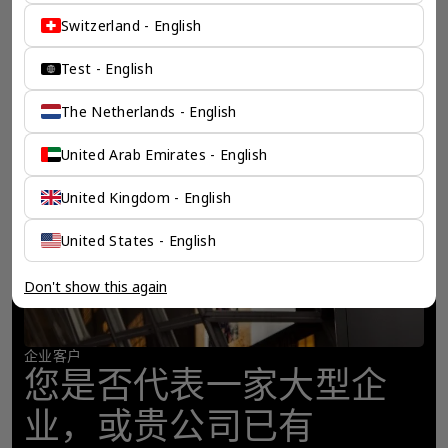
Switzerland - English
Test - English
The Netherlands - English
United Arab Emirates - English
United Kingdom - English
United States - English
Don't show this again
企业客户
您是否代表一家大型企
业，或贵公司已有