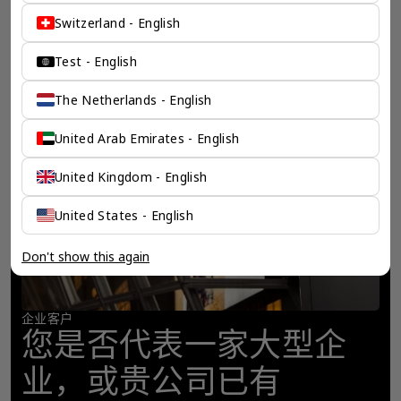
Switzerland - English
Test - English
The Netherlands - English
United Arab Emirates - English
United Kingdom - English
United States - English
Don't show this again
企业客户
您是否代表一家大型企
业，或贵公司已有