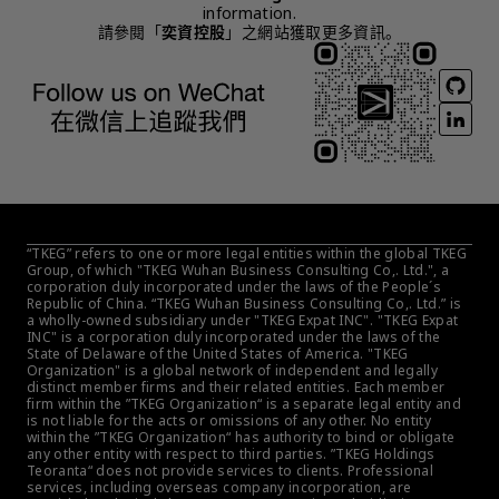
information.
請參閱「
奕資控股
」之網站獲取更多資訊。
“TKEG” refers to one or more legal entities within the global TKEG 
Group, of which "TKEG Wuhan Business Consulting Co,. Ltd.", a 
corporation duly incorporated under the laws of the People´s 
Republic of China. “TKEG Wuhan Business Consulting Co,. Ltd.” is 
a wholly-owned subsidiary under "TKEG Expat INC". "TKEG Expat 
INC" is a corporation duly incorporated under the laws of the 
State of Delaware of the United States of America. "TKEG 
Organization" is a global network of independent and legally 
distinct member firms and their related entities. Each member 
firm within the ”TKEG Organization“ is a separate legal entity and 
is not liable for the acts or omissions of any other. No entity 
within the ”TKEG Organization“ has authority to bind or obligate 
any other entity with respect to third parties. ”TKEG Holdings 
Teoranta“ does not provide services to clients. Professional 
services, including overseas company incorporation, are 