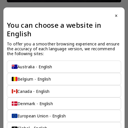
close
You can choose a website in
一个全服务咨询公司为您
English
保驾护航
To offer you a smoother browsing experience and ensure 
奕资环球是您值得信赖的海外合作伙伴。我们是香港伦敦奕资
the accuracy of each language version, we recommend 
咨询有限公司的零售咨询部门，这是一家总部位于香港的全球
the following sites:
咨询机构，接触世界50个市场，约占全球GDP的72%。
凭借其战略优势，我们可以将客户与全球市场的机遇联系起
Australia - English
来，并为21个行业的客户提供服务。
了解香港伦敦奕资咨询有限公司 >
Belgium - English
Canada - English
Denmark - English
European Union - English