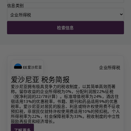
信息类别
检索信息
企业所得税
EE
爱沙尼亚
爱沙尼亚 税务简报
爱沙尼亚拥有极具竞争力的税收制度，以其简单高效而著
称。留存收益的企业所得税为0%，分配利润按22%征税
（按净利润的22/78计算）。标准增值税率为24%，酒店住
宿适用13%的优惠税率，书籍、期刊和药品适用9%的优惠
税率。爱沙尼亚对居民的股息、利息或特许权使用费不征收
预扣税，非居民仅就特许权使用费适用10%的预扣税。个人
所得税率为22%，社会保障税率为33%。税收制度的中立性
鼓励再投资和经济增长。
了解更多