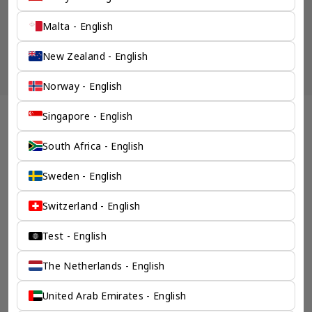
字游民和跨境创业者。
了解更多 >
Malta - English
New Zealand - English
chevron_left
chevron_right
Norway - English
Singapore - English
一个全服务咨询公司为您
South Africa - English
保驾护航
Sweden - English
奕资环球是您值得信赖的海外合作伙伴。我们是香港伦敦奕资
咨询有限公司的零售咨询部门，这是一家总部位于香港的全球
Switzerland - English
咨询机构，接触世界50个市场，约占全球GDP的72%。
凭借其战略优势，我们可以将客户与全球市场的机遇联系起
来，并为21个行业的客户提供服务。
Test - English
了解香港伦敦奕资咨询有限公司 >
The Netherlands - English
United Arab Emirates - English