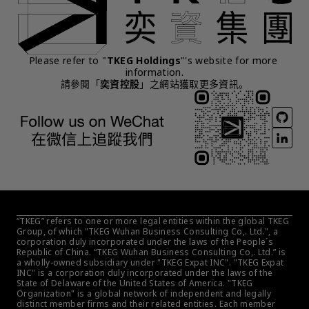
Please refer to "
TKEG Holdings
"'s website for more 
information.
請參閱「
奕資控股
」之網站獲取更多資訊。
“TKEG” refers to one or more legal entities within the global TKEG 
Group, of which "TKEG Wuhan Business Consulting Co,. Ltd.", a 
corporation duly incorporated under the laws of the People´s 
Republic of China. “TKEG Wuhan Business Consulting Co,. Ltd.” is 
a wholly-owned subsidiary under "TKEG Expat INC". "TKEG Expat 
INC" is a corporation duly incorporated under the laws of the 
State of Delaware of the United States of America. "TKEG 
Organization" is a global network of independent and legally 
distinct member firms and their related entities. Each member 