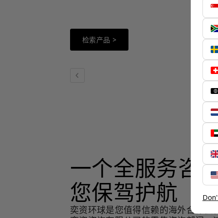
资环球
有可能
一样顺
检索产品 >
检索
chevron_left
一个全服务咨
您保驾护航
Don'
奕资环球是您值得信赖的海外合作伙