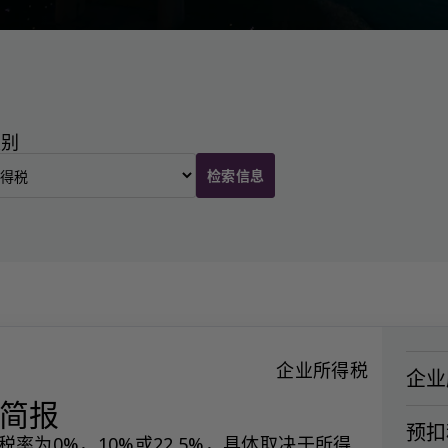
类别
检索信息
企业所得税
企业所
务简报
预扣税
率为0%，10%或22.5%，具体取决于所得