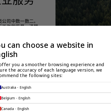
类公司中数一数二。
际工作的背景，清楚
您的角度看待问题，
u can choose a website in
glish
offer you a smoother browsing experience and 
ure the accuracy of each language version, we 
ommend the following sites:
Australia - English
Belgium - English
环球 ™（中国内地） 企
Canada - English