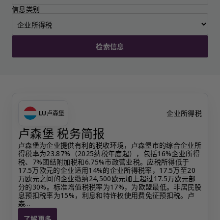
信息类别
检索信息
企业所得税
LU
卢森堡
卢森堡 税务简报
卢森堡为企业提供有利的税收环境，卢森堡市的综合企业所
得税率为23.87%（2025纳税年度起），包括16%企业所得
税、7%团结附加税和6.75%市政营业税。应税所得低于
17.5万欧元的企业适用14%的企业所得税率，17.5万至20
万欧元之间的企业缴纳24,500欧元加上超过17.5万欧元部
分的30%。标准增值税税率为17%，为欧盟最低。非居民股
息预扣税率为15%，利息和特许权使用费免征预扣税。卢
森…
了解更多