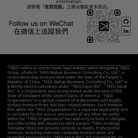
information.
請參閱「
奕資控股
」之網站獲取更多資訊。
“TKEG” refers to one or more legal entities within the global TKEG 
Group, of which "TKEG Wuhan Business Consulting Co,. Ltd.", a 
corporation duly incorporated under the laws of the People´s 
Republic of China. “TKEG Wuhan Business Consulting Co,. Ltd.” is 
a wholly-owned subsidiary under "TKEG Expat INC". "TKEG Expat 
INC" is a corporation duly incorporated under the laws of the 
State of Delaware of the United States of America. "TKEG 
Organization" is a global network of independent and legally 
distinct member firms and their related entities. Each member 
firm within the ”TKEG Organization“ is a separate legal entity and 
is not liable for the acts or omissions of any other. No entity 
within the ”TKEG Organization“ has authority to bind or obligate 
any other entity with respect to third parties. ”TKEG Holdings 
Teoranta“ does not provide services to clients. Professional 
services, including overseas company incorporation, are 
provided exclusively by "TKEG Expat INC", it's subsidiaries, or 