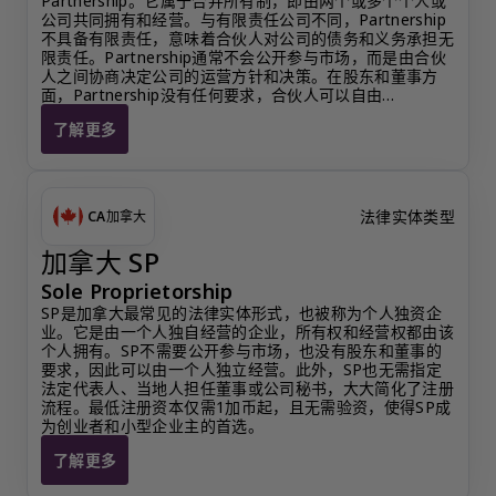
Partnership。它属于合并所有制，即由两个或多个个人或
公司共同拥有和经营。与有限责任公司不同，Partnership
不具备有限责任，意味着合伙人对公司的债务和义务承担无
限责任。Partnership通常不会公开参与市场，而是由合伙
人之间协商决定公司的运营方针和决策。在股东和董事方
面，Partnership没有任何要求，合伙人可以自由…
了解更多
加拿大 Partnership
法律实体类型
CA
加拿大
加拿大 SP
Sole Proprietorship
SP是加拿大最常见的法律实体形式，也被称为个人独资企
业。它是由一个人独自经营的企业，所有权和经营权都由该
个人拥有。SP不需要公开参与市场，也没有股东和董事的
要求，因此可以由一个人独立经营。此外，SP也无需指定
法定代表人、当地人担任董事或公司秘书，大大简化了注册
流程。最低注册资本仅需1加币起，且无需验资，使得SP成
为创业者和小型企业主的首选。
了解更多
加拿大 SP