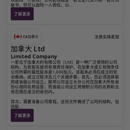
秘书，但可以由同一人担任。公…
了解更多
加拿大 CBCA
法律实体类型
CA
加拿大
加拿大 Ltd
Limited Company
一家位于加拿大的有限公司（Ltd）是一种广泛使用的公司
结构，为其股东提供有限责任保护。在加拿大成立有限责任
公司所需的最低股本是1,000加元，该股本必须在成立时完
全缴纳。成立过程涉及几个关键步骤。首先，您必须选择联
邦或省级公司设立。联邦公司设立允许公司在加拿大所有省
份以相同名称运营，而省级公司设立将限制公司的名称和业
务范围在成立的省份内。
其次，需要准备公司章程。这份文件概述了公司的结构，包
括股…
了解更多
加拿大 Ltd