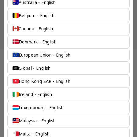
Australia - English
Belgium - English
Canada - English
Denmark - English
European Union - English
奕资环球 ™（中国内
Global - English
地） 企业服务
Hong Kong SAR - English
检索所有产品 >
Ireland - English
Luxembourg - English
Malaysia - English
Malta - English