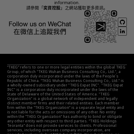
information.
請參閱「
奕資控股
」之網站獲取更多資訊。
“TKEG” refers to one or more legal entities within the global TKEG 
Group, of which "TKEG Wuhan Business Consulting Co,. Ltd.", a 
corporation duly incorporated under the laws of the People´s 
Republic of China. “TKEG Wuhan Business Consulting Co,. Ltd.” is 
a wholly-owned subsidiary under "TKEG Expat INC". "TKEG Expat 
INC" is a corporation duly incorporated under the laws of the 
State of Delaware of the United States of America. "TKEG 
Organization" is a global network of independent and legally 
distinct member firms and their related entities. Each member 
firm within the ”TKEG Organization“ is a separate legal entity and 
is not liable for the acts or omissions of any other. No entity 
within the ”TKEG Organization“ has authority to bind or obligate 
any other entity with respect to third parties. ”TKEG Holdings 
Teoranta“ does not provide services to clients. Professional 
services, including overseas company incorporation, are 