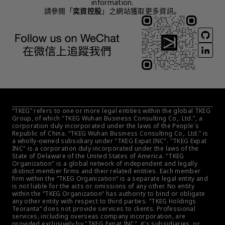
information.
請參閱「
奕資控股
」之網站獲取更多資訊。
“TKEG” refers to one or more legal entities within the global TKEG 
Group, of which "TKEG Wuhan Business Consulting Co,. Ltd.", a 
corporation duly incorporated under the laws of the People´s 
Republic of China. “TKEG Wuhan Business Consulting Co,. Ltd.” is 
a wholly-owned subsidiary under "TKEG Expat INC". "TKEG Expat 
INC" is a corporation duly incorporated under the laws of the 
State of Delaware of the United States of America. "TKEG 
Organization" is a global network of independent and legally 
distinct member firms and their related entities. Each member 
firm within the ”TKEG Organization“ is a separate legal entity and 
is not liable for the acts or omissions of any other. No entity 
within the ”TKEG Organization“ has authority to bind or obligate 
any other entity with respect to third parties. ”TKEG Holdings 
Teoranta“ does not provide services to clients. Professional 
services, including overseas company incorporation, are 
provided exclusively by "TKEG Expat INC", it's subsidiaries, or 